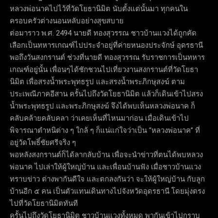
หลวงพ่อนาคไปไว้ที่วัดโยธานิมิต นับตั้งแต่นั้นมา ทุกคนใน
ครอบครัวต่างนอนหลับอย่างสุขสบาย
ต่อมาราว พ.ศ. 2494 นายดี ทองสุวรรณ ชาวบ้านแวงได้ถูกคัด
เลือกเป็นทหารเกณฑ์ไปประจำอยู่ที่ค่ายหนองประจักษ์ อุดรธานี
พอถึงวันสงกรานต์ ช่วงที่นายดี ทองสุวรรณ รับราชการเป็นทหาร
เกณฑ์อยู่นั้น เพื่อนๆได้ชักชวนไปเที่ยวงานสงกรานต์ที่วัดโยธา
นิมิต เพื่อสรงน้ำพระพุทธรูป และสรงน้ำพระภิกษุสงฆ์ ตาม
ประเพณีภาคอีสาน ครั้นไปถึงวัดโยธานิมิต แล้วก็เดินเข้าไปสรง
น้ำพระพุทธรูป และพระภิกษุสงฆ์ จึงได้พบเห็นหลวงพ่อนาค ก็
คลับคล้ายคลับคลา ว่าเคยเห็นที่ไหนมาก่อน เมื่อเดินเข้าไป
พิจารณาตำหนิต่าง ๆ ใกล้ ๆ ก็แน่แก่ใจว่าเป็น “หลวงพ่อนาค” ที่
อยู่วัดโพธิ์ชัยศรีจริง ๆ
พอหลังสงกรานต์ก็ได้ลากลับบ้าน เพื่อจะนำข่าวที่ตนได้พบหลวง
พ่อนาค ไปเล่าให้ผู้ใหญ่บ้าน และเพื่อนบ้านฟัง เมื่อชาวบ้านแวง
ทราบข่าว ต่างพากันดีใจ และตกลงกันว่า จะให้ผู้ใหญ่บ้าน กับลูก
บ้านอีก ๕ คน เป็นตัวแทนเดินทางไปจังหวัดอุดรธานี โดยมุ่งตรง
ไปที่วัดโยธานิมิตทันที
ครั้นไปถึงวัดโยธานิมิต ชาวบ้านแวงทั้งหมด พากันเข้าไปกราบ