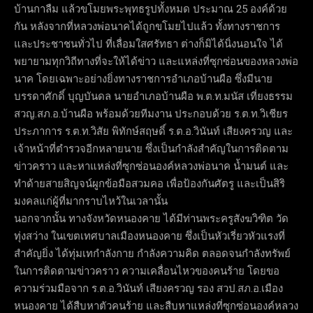
บ้านกาลืม แล้วขโมยพระพุทธรูปทั้งหมด ประมาณ 25 องค์ด้วย
กัน หลังจากที่หลวงพ่อนาคได้ถูกขโมยไปแล้ว ทั้งทางราชการ
และประชาชนทั่วไป ที่เลื่อมใสศรัทธา ต่างก็มิได้นิ่งนอนใจ ได้
พยายามทุกวิถีทางที่จะให้ได้ข่าว และแหล่งที่ซุกซ่อนของหลวงพ่อ
นาค โดยเฉพาะอย่างยิ่งทางราชการอำเภอบ้านผือ ซึ่งมีนาย
บรรดาศักดิ์ บุญบันดล นายอำเภอบ้านผือ พ.ต.ท.มนัส เที่ยงธรรม
สวญ.สภ.อ.บ้านผือ พร้อมด้วยทีมงาน ประกอบด้วย ร.ต.ท.วิเชียร
ประภาการ ร.ต.ท.วิสัย พิทักษ์สฤษดิ์ ร.ต.อ.วินันท์ เสียงครวญ และ
เจ้าหน้าที่ตำรวจอีกหลายนาย ซึ่งเป็นกำลังสำคัญในการติดตาม
ข่าวคราว และหาแหล่งที่ซุกซ่อนองค์หลวงพ่อนาค น้ำมนต์ และ
ทำด้ายสายสิญจน์ผูกข้อมือสวมคอ เพื่อป้องกันศัตรู และเป็นสิริ
มงคลแก่ผู้ที่มากราบไหว้ในเวลานั้น
นอกจากนั้น ทางจังหวัดหนองคาย ได้มีท่านพระครูสังฆวิฑิต วัด
ทุ่งสว่าง ในเขตเทศบาลเมืองหนองคาย ซึ่งเป็นหัวเรี่ยวหัวแรงที่
สำคัญยิ่ง ได้ทุ่มเทกำลังกาย กำลังความคิด ตลอดจนกำลังทรัพย์
ในการติดตามข่าวคราว ความเคลื่อนไหวของคนร้าย โดยขอ
ความร่วมมือจาก ร.ต.อ.วินันท์ เสียงครวญ รอง สวป.สภ.อ.เมือง
หนองคาย ได้สืบหาตัวคนร้าย และสืบหาแหล่งที่ซุกซ่อนองค์หลวง