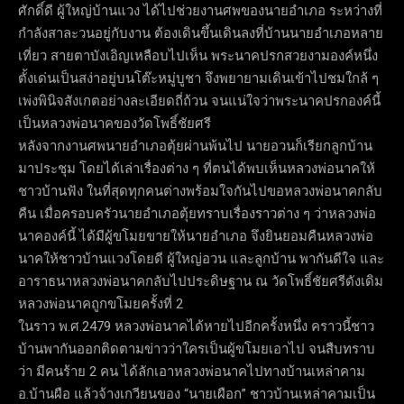
ศักดิ์ดี ผู้ใหญ่บ้านแวง ได้ไปช่วยงานศพของนายอำเภอ ระหว่างที่
กำลังสาละวนอยู่กับงาน ต้องเดินขึ้นเดินลงที่บ้านนายอำเภอหลาย
เที่ยว สายตาบังเอิญเหลือบไปเห็น พระนาคปรกสวยงามองค์หนึ่ง
ตั้งเด่นเป็นสง่าอยู่บนโต๊ะหมู่บูชา จึงพยายามเดินเข้าไปชมใกล้ ๆ
เพ่งพินิจสังเกตอย่างละเอียดถี่ถ้วน จนแน่ใจว่าพระนาคปรกองค์นี้
เป็นหลวงพ่อนาคของวัดโพธิ์ชัยศรี
หลังจากงานศพนายอำเภอตุ้ยผ่านพ้นไป นายอวนก็เรียกลูกบ้าน
มาประชุม โดยได้เล่าเรื่องต่าง ๆ ที่ตนได้พบเห็นหลวงพ่อนาคให้
ชาวบ้านฟัง ในที่สุดทุกคนต่างพร้อมใจกันไปขอหลวงพ่อนาคกลับ
คืน เมื่อครอบครัวนายอำเภอตุ้ยทราบเรื่องราวต่าง ๆ ว่าหลวงพ่อ
นาคองค์นี้ ได้มีผู้ขโมยขายให้นายอำเภอ จึงยินยอมคืนหลวงพ่อ
นาคให้ชาวบ้านแวงโดยดี ผู้ใหญ่อวน และลูกบ้าน พากันดีใจ และ
อาราธนาหลวงพ่อนาคกลับไปประดิษฐาน ณ วัดโพธิ์ชัยศรีดังเดิม
หลวงพ่อนาคถูกขโมยครั้งที่ 2
ในราว พ.ศ.2479 หลวงพ่อนาคได้หายไปอีกครั้งหนึ่ง คราวนี้ชาว
บ้านพากันออกติดตามข่าวว่าใครเป็นผู้ขโมยเอาไป จนสืบทราบ
ว่า มีคนร้าย 2 คน ได้ลักเอาหลวงพ่อนาคไปทางบ้านเหล่าคาม
อ.บ้านผือ แล้วจ้างเกวียนของ “นายเผือก” ชาวบ้านเหล่าคามเป็น