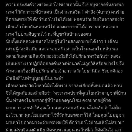
ความประสงค์ว่าเขาจะเอาไปขายเท่านั้น จึงขอบูชาองค์หลวงพ่อ
นาค ไว้สักการะที่บ้านตน เป็นจำนวนเงิน 1 ตำลึง (4บาท) คนร้าย
ก็ตกลงขายให้ ดีกว่าเอาไปไม่ได้เลย พอคนร้ายรับเงินจากสองผัว
เมียแล้ว ก็พากันหลบหนีไป สองตายายก็ได้อาราธนาหลวงพ่อ
นาค ไปประดิษฐานไว้ ณ ที่บูชาในบ้านของตน
นับตั้งแต่หลวงพ่อนาคไปอยู่ในบ้านสองตายายได้ราว 1 เดือน
เศรษฐีสองผัวเมีย และครอบครัว ต่างเป็นโรคนอนไม่หลับ พอ
หลายวันหลายคืนเข้า สองผัวเมียถึงได้ปรึกษาหารือกันว่า คงจะ
เป็นเพราะเราปฏิบัติต่อองค์หลวงพ่อนาคไม่ถูกวิธีหรืออย่างไร จึง
นำความเรื่องนี้ไปปรึกษากับเจ้าอาวาสวัดโยธานิมิต ซึ่งปกติสอง
ผัวเมียก็ไปทำบุญอยู่เป็นประจำ
เมื่อหลวงพ่อวัดโยธานิมิตได้ทราบรายละเอียดทั้งหมดแล้ว ท่าน
จึงได้พูดกับสองผัวเมียว่า “พระนาคปรกที่คุณโยมนำมาบูชาที่บ้าน
นั้น ท่านคงไม่อยากอยู่ที่บ้านของคุณโยม คงอยากอยู่ที่วัด
มากกว่า เลยทำให้คุณโยมและครอบครัวนอนไม่หลับ ถ้าไม่คิด
อะไรมาก คุณโยมเอามาไว้ที่วัดกับอาตมาก็ได้ โดยคุณโยมบูชา
มาเท่าไร อาตมาจะจ่ายชดเชยให้ ดีกว่าเอาไว้บ้านแล้วไม่สบาย”
ฝ่ายเศรษฐีสองผัวเมีย คิดทบทวนอยู่นาน ในที่สุดก็ตัดสินใจ เอา