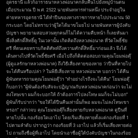
อุดรธานี แล้วก็อาราธนาหลวงพ่อนาคกลับคืนไปยังหมู่บ้านตน
เมื่อประมาณ ปี พ.ศ. 2522 นายพันทหารท่านหนึ่ง ประจำอยู่ใน
ค่ายทหารอุดรธานี ได้ทำปืนของทางราชการหายไปประมาณ 50
กระบอก โดยไม่ทราบว่าผู้ใดได้มาขโมยไป นายพันทหารผู้บังคับ
บัญชา พยายามสอบสวนทุกคนก็ไม่ได้ความคืบหน้า ก็เลยหันมา
พึ่งสิ่งศักดิ์สิทธิ์ดู ในเวลานั้น เกิดคิดถึงหลวงพ่อนาค ที่วัดโพธิ์ชัย
ศรี ที่ตนเคยทราบกิตติศัพท์ถึงความศักดิ์สิทธิ์มาก่อนแล้ว จึงได้
เดินทางไปที่วัดโพธิ์ชัยศรี เมื่อไปถึงก็ติดต่อสอบถามคุณโยมพ่อตุ๊
(ผู้ดูแลรักษาหลวงพ่อนาค) ถึงวิธีเสี่ยงทายของหาย ว่าปืนที่หายไป
จะได้คืนหรือเปล่า ? ในพิธีเสี่ยงทาย หลวงพ่อนาค บอกว่า ได้คืน
ผู้พันทหารถามคุณโยมพ่อตุ๊ว่า “ทำอย่างไรถึงจะได้คืน” โยมพ่อตุ๊
ก็บอกว่า “ผู้พันต้องรับสัจจะปฏิญาณกับหลวงพ่อนาคก่อนว่า จะไม่
ลงโทษเขา ผมก็จะบอกให้ ถ้าต้องการไปลงโทษ ผมก็จะไม่บอก”
ผู้พันก็รับปากว่า “ขอให้ได้ปืนคืนเท่านั้นก็พอ ผมจะไม่ลงโทษเขา
หรอก” กล่าวจบ คุณโยมพ่อตุ๊ก็เสี่ยงทายกับหลวงพ่อนาค ดูปืนที่
หายไปนั้น กองร้อยใดเอาไป โดยเริ่มเสี่ยงทายตั้งแต่กองร้อยที่ 1
ไปตามลำดับ ปรากฏว่า กองร้อยที่ 3 เอาไป แล้วก็เริ่มเสี่ยงทายต่อ
ไป ถามถึงชื่อผู้ที่เอาไป โดยนำเอาชื่อผู้ใต้บังคับบัญชาในกองร้อย