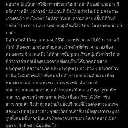
พ่อนาค อันเป็นการให้ความช่วยเหลือเจ้าหน้าที่ของอำเภอบ้านผื
ออีกทางหนึ่ง แต่การดำเนินงาน ก็เป็นไปอย่างไม่เปิดเผย เพราะ
เกรงคนร้ายจะไหวตัว ในที่สุด วันแห่งความปลาบปลื้มปีติยินดี
ของทางราชการ และประชาชนผู้เลื่อมใสศรัทธาในหลวงพ่อนาคก็
มาถึง
คือ ในวันที 13 ตุลาคม พ.ศ. 3530 เวลาประมาณ10.00 น. ร.ต.อ.วิ
นันท์ เสียงครวญ พร้อมด้วยคณะเจ้าหน้าที่ตำรวจ สภ.อ.เมือง
หนองคาย จำนวนหนึ่ง ได้ทำการจับกุมคนร้ายกลุ่มดังกล่าวได้ ณ
ที่ว่าการอำเภอเมืองหนองคาย ซึ่งคนร้ายได้มาติดต่อขาย
พระพุทธรูปหลวงพ่อนาค และพระพุทธรูปปางต่าง ๆ ของวัดบ้าน
กาลืม จึงนำตัวคนร้ายทั้งหมดไปทำการสอบสวนที่ สภ.อ.เมือง
หนองคาย แล้วรายงาน พ.ต.อ. ดร.ช่วงชัย สัจจะพงษ์
ผกก.ภ.จ.หนองคายทราบ แล้วรายงานให้ พ.ต.อ.บำรุง สุขพานิช
ผกก.ภ.จ.อุดรธานี ทราบตามลำดับ เมื่อคนร้ายได้ให้การรับ
สารภาพแล้ว จึงนำตัวคนร้ายไปยังบริเวณที่ฝังองค์หลวงพ่อนาค
และพระพุทธรูปปางต่าง ๆ ของวัดบ้านกาลืม เมื่อขุดเอาพระพุทธ
รูปทั้งหมดขึ้นจากดินแล้ว ก็ส่งตัวคนร้ายมอบให้เจ้าหน้าที่เมือง
อุดรธานี เพื่อดำเนินคดีต่อไป