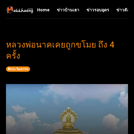
Home
ข่าวบ้านเฮา
ข่าวรอบอุดร
ข่าวสังคม
หลวงพ่อนาคเคยถูกขโมย ถึง 4
ครั้ง
ศิลปะวัฒธรรม