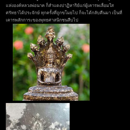
แห่งองค์หลวงพ่อนาค ก็สำแดงปาฏิหาริย์แก่ผู้เคารพเลื่อมใส
ศรัทธาได้ประจักษ์ ทุกครั้งที่ถูกขโมยไป ก็จะได้กลับคืนมา เป็นที่
เคารพสักการะของพุทธศาสนิกชนสืบไป