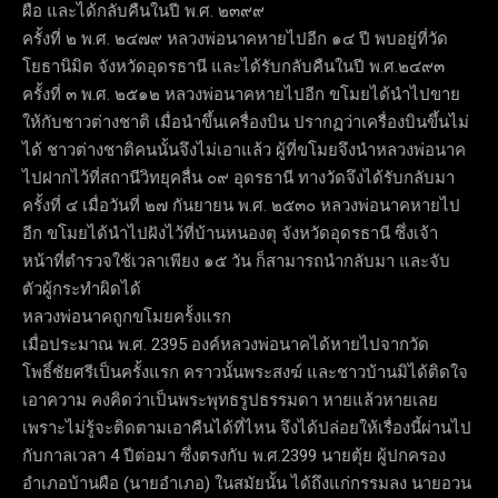
ผือ และได้กลับคืนในปี พ.ศ. ๒๓๙๙
ครั้งที่ ๒ พ.ศ. ๒๔๗๙ หลวงพ่อนาคหายไปอีก ๑๔ ปี พบอยู่ที่วัด
โยธานิมิต จังหวัดอุดรธานี และได้รับกลับคืนในปี พ.ศ.๒๔๙๓
ครั้งที่ ๓ พ.ศ. ๒๕๑๒ หลวงพ่อนาคหายไปอีก ขโมยได้นำไปขาย
ให้กับชาวต่างชาติ เมื่อนำขึ้นเครื่องบิน ปรากฏว่าเครื่องบินขึ้นไม่
ได้ ชาวต่างชาติคนนั้นจึงไม่เอาแล้ว ผู้ที่ขโมยจึงนำหลวงพ่อนาค
ไปฝากไว้ที่สถานีวิทยุคลื่น ๐๙ อุดรธานี ทางวัดจึงได้รับกลับมา
ครั้งที่ ๔ เมื่อวันที่ ๒๗ กันยายน พ.ศ. ๒๕๓๐ หลวงพ่อนาคหายไป
อีก ขโมยได้นำไปฝังไว้ที่บ้านหนองตุ จังหวัดอุดรธานี ซึ่งเจ้า
หน้าที่ตำรวจใช้เวลาเพียง ๑๕ วัน ก็สามารถนำกลับมา และจับ
ตัวผู้กระทำผิดได้
หลวงพ่อนาคถูกขโมยคร้้งแรก
เมื่อประมาณ พ.ศ. 2395 องค์หลวงพ่อนาคได้หายไปจากวัด
โพธิ์ชัยศรีเป็นครั้งแรก คราวนั้นพระสงฆ์ และชาวบ้านมิได้ติดใจ
เอาความ คงคิดว่าเป็นพระพุทธรูปธรรมดา หายแล้วหายเลย
เพราะไม่รู้จะติดตามเอาคืนได้ที่ไหน จึงได้ปล่อยให้เรื่องนี้ผ่านไป
กับกาลเวลา 4 ปีต่อมา ซึ่งตรงกับ พ.ศ.2399 นายตุ้ย ผู้ปกครอง
อำเภอบ้านผือ (นายอำเภอ) ในสมัยนั้น ได้ถึงแก่กรรมลง นายอวน