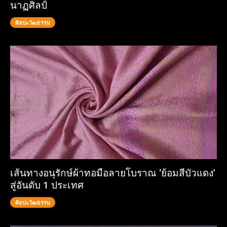
นาฏศิลป์
ศิลปะวัฒธรรม
เส้นทางอนุรักษ์ผ้าทอมือลายโบราณ ‘ย้อมสีบัวแดง’
สู่อันดับ 1 ประเทศ
ศิลปะวัฒธรรม