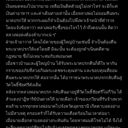
เงินหมดทองไปมากมาย เหลือเงินติดตัวอยู่ไม่เท่าไหร่ จะมีก็แค่
เงินค่าอาหาร และค่าเดินทางเท่านั้น เมื่อหลวงพ่อไม่ยอมคืนพระ
นาคปรกให้ พวกกระผมก็จำเป็นต้องไปพึ่งพาเจ้าหน้าที่ตำรวจ
โดยแจ้งข้อหาว่า หลวงพ่อรับซื้อของโจรไว้ ถ้าถึงตอนนั้น คิดว่า
หลวงพ่อคงต้องลำบากแน่ ๆ”
ฝ่ายเจ้าอาวาส โดนไม้ตายของผู้ใหญ่บ้านเช่นนี้ จำเป็นต้องคืน
พระนาคปรกให้แต่โดยดี มิฉะนั้น จะต้องถูกดำเนินคดีตาม
กฎหมาย ซึ่งไม่เหมาะสมกับสมณเพศ
เมื่อชาวบ้านและผู้ใหญ่บ้าน ได้รับพระนาคปรกคืนก็ดีใจ พากัน
กราบขออภัยที่ล่วงเกินพระเดชพระคุณท่าน และขอบคุณที่ยอม
คืนพระนาคปรกให้ ต่อจากนั้น ได้อาราธนาพระนาคปรกกลับคืนสู่
วัดโพธิ์ชัยศรีดังเดิม
หลังจากหลวงพ่อนาคปรก กลับคืนมาอยู่ที่วัดโพธิ์ชัยศรีไม่กี่วัน ได้
สำแดงปาฏิหาริย์บันดาลให้ นายเผือก เจ้าของเกวียนที่รับจ้างพวก
คนร้าย บรรทุกหลวงพ่อนาคไปจังหวัดอุดรธานี เกิดตาบอดอย่าง
ไม่มีสาเหตุ ครอบครัวก็ได้รับความเดือดร้อนในเวลาต่อมา
เมื่อนายเผือกตาบอดอย่างกะทันหัน โดยหาสมมติโรคไม่ได้ จึงได้
ระลึกเหตุการณ์ที่ตนไปรับจ้างบรรทุกหลวงพ่อนาคปรก แม้ตนจะ