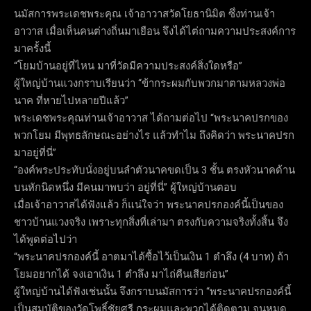
นมัสการพระเดชพระคุณ เจ้าอาวาสวัดโยธานิมิต ซึ่งท่านเจ้า
อาวาส เมื่อเห็นคนต่างถิ่นมาเยือน จึงได้ไต่ถามความประสงค์การ
มาครั้งนี้
“โยมบ้านอยู่ที่ไหน มาที่วัดมีความประสงค์สิ่งใดหรือ”
ผู้ใหญ่บ้านแวงกราบเรียนว่า “ข้ากระผมกับพวกมาตามหลวงพ่อ
นาค ที่หายไปหลายปีแล้ว”
พระเดชพระคุณท่านเจ้าอาวาส ได้ถามต่อไป “พระนาคปรกของ
พวกโยม มีพุทธลักษณะอย่างไร แล้วทำไม ถึงคิดว่า พระนาคปรก
มาอยู่ที่นี่”
“องค์พระประทับนั่งอยู่บนลำตัวนาคขดเป็น 3 ชั้น ตรงหัวนาคด้าน
บนหักนิดหนึ่ง มีคนมาพบว่า อยู่ที่นี่” ผู้ใหญ่บ้านตอบ
เมื่อเจ้าอาวาสได้ฟังแล้ว ก็แน่ใจว่า พระนาคปรกองค์นี้เป็นของ
ชาวบ้านแวงจริง เพราะทุกสิ่งที่เล่ามา ตรงกับความจริงทั้งสิ้น จึง
ได้พูดต่อไปว่า
“พระนาคปรกองค์นี้ อาตมาได้ซื้อไว้เป็นเงิน 1 ตำลึง (4 บาท) ถ้า
โยมอยากได้ จงเอาเงิน 1 ตำลึง มาไถ่คืนเสียก่อน”
ผู้ใหญ่บ้านได้ฟังเช่นนั้น จึงกราบนมัสการว่า “พระนาคปรกองค์นี้
เป็นสมบัติของวัดโพธิ์ชัยศรี กระผมและพวกได้ติดตาม จนหมด