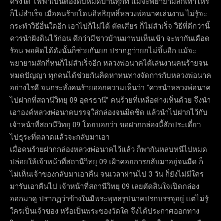
ครั้งใด ไฟฟ้าเป็นต้องดับหมดบ้านทุกที แม้จะพยายามสักเท่าไหร่
ก็ไม่สำเร็จ เมื่อคนร้ายโดนอิทธิฤทธิ์หลวงพ่อนาคเล่นงาน ไม่รู้จะ
กระทำวิธีอื่นใดอีก เอาไปก็ไม่ได้ ตัดเศียร ก็ไม่สำเร็จ วิธีที่ดีกว่านี้
ควรนำฝังดินไว้ก่อน ดีกว่ามีชาวบ้านมาพบเห็นเข้า จะพากันเดือด
ร้อน พอคิดได้ดังนั้นก็ช่วยกันยก ปรากฏว่ายกไม่ขึ้นอีก แม้จะ
พยายามสักกี่หนก็ไม่สำเร็จอีก หลวงพ่อนาคได้เล่นงานคนร้ายจน
หมดปัญญา ทุกคนได้ช่วยกันคิดหาหนทางจัดการกับหลวงพ่อนาค
อย่างไรดี จนกระทั่งคนร้ายออกความเห็นว่า “ควรนำหลวงพ่อนาค
ไปฝากที่สถานีวิทยุ 09 อุดรธานี” คนร้ายที่เหลือต่างเห็นด้วย จึงนำ
เอาองค์หลวงพ่อนาคบรรจุใส่กล่องจนมิดชิด แล้วนำไปฝากไว้กับ
เจ้าหน้าที่สถานีวิทยุ 09 โดยบอกว่า ขอฝากกล่องนี้สักประเดี๋ยว
ไปธุระที่ตลาดแล้วจะกลับมาเอา
เมื่อคนร้ายฝากกล่องหลวงพ่อนาคไว้แล้ว ก็พากันหลบหนีไปหมด
ปล่อยให้เจ้าหน้าที่สถานีวิทยุ 09 เฝ้าคอยการกลับมาอยู่จนมืด ก็
ไม่เห็นเจ้าของกลับมาเอาคืน จนเวลาผ่านไป 3 วัน ก็ยังไม่มีใคร
มารับเอาคืนไป เจ้าหน้าที่สถานีวิทยุ 09 เลยตัดสินใจเปิดกล่อง
ออกมาดู ปรากฏว่าข้างในมีพระพุทธรูปนาคปรกบรรจุอยู่ แต่ไม่รู้
ใครเป็นเจ้าของ หรือเป็นพระของวัดใด จึงได้ประกาศออกทาง