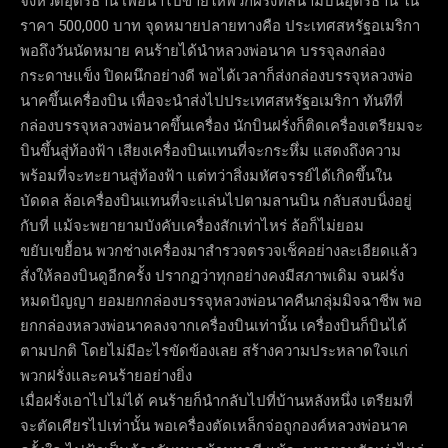
จังหวัดอุดรธานี เพื่อนำไปขายให้พวกฝรั่งที่สนามบินอุดรธานี ใน
ราคา 500,000 บาท จุดหมายปลายทางคือ ประเทศสหรัฐอเมริกา
พอถึงวันนัดหมาย คนร้ายได้นำหลวงพ่อนาค บรรจุลงกล่อง
กระดาษแข็ง ปิดผนึกอย่างดี พอได้เวลาก็ส่งกล่องบรรจุหลวงพ่อ
นาคขึ้นเครื่องบิน เพื่อจะนำส่งไปประเทศสหรัฐอเมริกา ทันทีที่
กล่องบรรจุหลวงพ่อนาคขึ้นเครื่อง นักบินฝรั่งก็ติดเครื่องเตรียมจะ
บินขึ้นสู่ท้องฟ้า เสียงเครื่องบินแทนที่จะกระหึ่ม แสดงถึงความ
พร้อมที่จะทะยานสู่ท้องฟ้า แต่ทว่าสิ่งมหัศจรรย์ได้เกิดขึ้นใน
บัดดล ล้อเครื่องบินแทนที่จะแล่นไปตามลานบิน กลับสงบนิ่งอยู่
กับที่ แม้จะพยายามบังคับเครื่องสักเท่าไหร่ ล้อก็ไม่ยอม
ขยับเขยื้อน พวกช่างเครื่องมาสำรวจตรวจเช็คอย่างละเอียดแล้ว
สั่งให้ลองบินดูอีกครั้ง ปรากฏว่าทุกอย่างคงมีสภาพเดิม จนฝรั่ง
หมดปัญญา ยอมยกกล่องบรรจุหลวงพ่อนาคคืนกลุ่มมิจฉาชีพ พอ
ยกกล่องหลวงพ่อนาคลงจากเครื่องบินเท่านั้น เครื่องบินก็บินได้
ตามปกติ โดยไม่มีอะไรขัดข้องเลย สร้างความประหลาดใจแก่
พวกฝรั่งและคนร้ายอย่างยิ่ง
เมื่อฝรั่งเอาไปไม่ได้ คนร้ายก็นำกลับไปที่บ้านหลังหนึ่ง เตรียมที่
จะตัดเศียรไปเท่านั้น พอเครื่องตัดเหล็กจ่อถูกองค์หลวงพ่อนาค