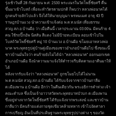
รุ่งเช้าวันที่ 28 กันยายน พ.ศ. 2530 พระเณรในวัดโพธิ์ชัยศรี ตื่น
ขึ้นมาเข้าโบสถ์ เพื่อจะทำวัตรตามปกติ ก็พบว่า หลวงพ่อนาคได้
ถูกคนร้ายลักไปแล้ว จึงได้ให้นายบุญมา พรหมเมศ อายุ 43 ปี
ราษฎรบ้านแวง นำความเข้าแจ้งต่อ พ.ต.ท.มนัส เที่ยงธรรม
สวญ.สภ.อ.บ้านผือ ว่า เมื่อคืนนี้ เวลาประมาณ 03.00น. มีคนร้าย 4
คน ใช้รถปิ๊กอัพ นิสสัน สีแดง ไม่มีป้ายทะเบียน ลอบเข้าไปใน
โบสถ์วัดโพธิ์ชัยศรี หมู่ 10 บ้านแวง อ.บ้านผือ ขโมยเอาหลวงพ่อ
นาค พระพุทธรูปคู่บ้านคู่เมืองของชาวอำเภอบ้านผือไป ซึ่งขณะนี้
ชาวบ้านมั่นใจว่า คนร้ายยังไม่ได้นำ “หลวงพ่อนาค” ออกนอกเขต
อำเภอบ้านผือ จึงนำความมาแจ้งให้ตำรวจรีบติดตามเอาคืนมาให้
ได้
หลังจากรับแจ้งว่า “หลวงพ่อนาค” ถูกขโมยไปได้ไม่นาน
พ.ต.ท.มนัส สวญ.สภ.อ.บ้านผือ ได้รับแจ้งจากชาวบ้านกาลืม
ต.เมืองพาน อ.บ้านผือ อีกว่า ในคืนเดียวกัน พระอธิการคำห่วง เจ้า
คณะตำบล ซึ่งเป็นเจ้าอาวาสวัดพระพุทธบาทบัวบก ต.เมืองพาน
ซึ่งอยู่ห่างจากวัดโพธิ์ชัยศรี ได้รับแจ้งจากพระสงฆ์ และชาวบ้าน
กาลืมว่า มีคนร้ายแต่งกายชุดเขียวคล้ายทหาร เข้าไปงัดศาลา
การเปรียญ อันเป็นที่ประดิษฐานพระพุทธรูปปางต่าง ๆ ของวัด