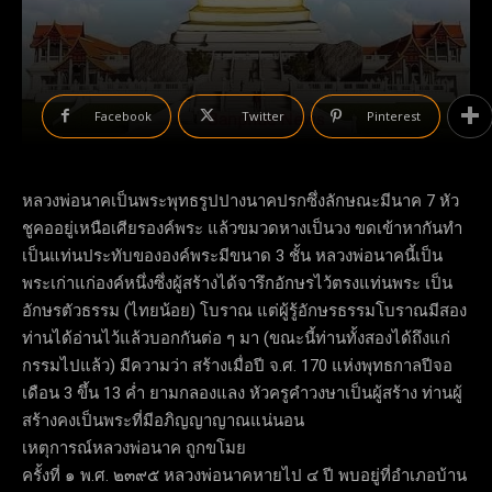
Facebook
Twitter
Pinterest
หลวงพ่อนาคเป็นพระพุทธรูปปางนาคปรกซึ่งลักษณะมีนาค 7 หัว
ชูคออยู่เหนือเศียรองค์พระ แล้วขมวดหางเป็นวง ขดเข้าหากันทำ
เป็นแท่นประทับขององค์พระมีขนาด 3 ชั้น หลวงพ่อนาคนี้เป็น
พระเก่าแก่องค์หนึ่งซึ่งผู้สร้างได้จารึกอักษรไว้ตรงแท่นพระ เป็น
อักษรตัวธรรม (ไทยน้อย) โบราณ แต่ผู้รู้อักษรธรรมโบราณมีสอง
ท่านได้อ่านไว้แล้วบอกกันต่อ ๆ มา (ขณะนี้ท่านทั้งสองได้ถึงแก่
กรรมไปแล้ว) มีความว่า สร้างเมื่อปี จ.ศ. 170 แห่งพุทธกาลปีจอ
เดือน 3 ขึ้น 13 ค่ำ ยามกลองแลง หัวครูคำวงษาเป็นผู้สร้าง ท่านผู้
สร้างคงเป็นพระที่มีอภิญญาญาณแน่นอน
เหตุการณ์หลวงพ่อนาค ถูกขโมย
ครั้งที่ ๑ พ.ศ. ๒๓๙๕ หลวงพ่อนาคหายไป ๔ ปี พบอยู่ที่อำเภอบ้าน