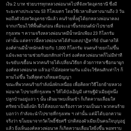
เงิน 2 บาท ช่วยบรรทุกหลวงพ่อนาคไปที่จังหวัดอุดรธานี ซึ่งมี
ระยะทางประมาณ 53 กิโลเมตร โดยใช้เวลาเดินทางนานถึง 3 วัน
พอถึงตัวจังหวัดอุดรธานีแล้ว คนร้ายทั้งคู่ได้ยกหลวงพ่อนาคลง
จากเกวียนไว้ที่พื้นดินก่อน เพื่อจะเอาขึ้นรถยนต์นำไปขายที่
กรุงเทพ ฯ ความจริงหลวงพ่อนาคมีน้ำหนักเพียง 23 กิโลกรัม
เท่านั้น แต่คราวนี้หลวงพ่อนาคได้สำแดงปาฏิหาริย์ บันดาลให้
องค์ท่านมีน้ำหนักคล้ายกับ 1,000 กิโลกรัม จนคนร้ายยกไม่ขึ้น
แม้จะพยายามช่วยกันยกสักเท่าไหร่ องค์หลวงพ่อนาคก็ไม่มีท่าที
จะขยับเขยื้อน พวกคนร้ายได้เปลี่ยนวิธียก ด้วยการหาเชือกมาผูก
องค์หลวงพ่อนาค แล้วเอาไม้สอดหามกัน แม้จะใช้คนสักเท่าไร ก็
หามไม่ขึ้น ในที่สุดต่างก็หมดปัญญา
ขณะที่พวกคนร้ายกำลังนั่งพักเหนื่อย เพื่อคิดหาวิธีโยกย้ายหลวง
พ่อนาค ไปขายที่กรุงเทพ ฯ ให้ได้บังเอิญมี เศรษฐีผัวเมียคู่หนึ่ง
ปลูกบ้านอยู่แถว ๆ นั้น เดินมาพบเห็นเข้า ก็เกิดความเลื่อมใส
ศรัทธาเป็นยิ่งนัก จึงได้สอบถามเรื่องราวความเป็นมา พวกคนร้าย
บอกว่า กำลังจะนำไปขายที่กรุงเทพ ฯ เท่านั้น แต่มิได้บอกความ
จริงว่า ขโมยมาจากวัดโพธิ์ชัยศรี ปกติสองผัวเมียเป็นคนใจบุญอยู่
แล้ว ยิ่งเห็นองค์หลวงพ่อนาค ก็เกิดความเลื่อมใสยิ่งขึ้น พอทราบ