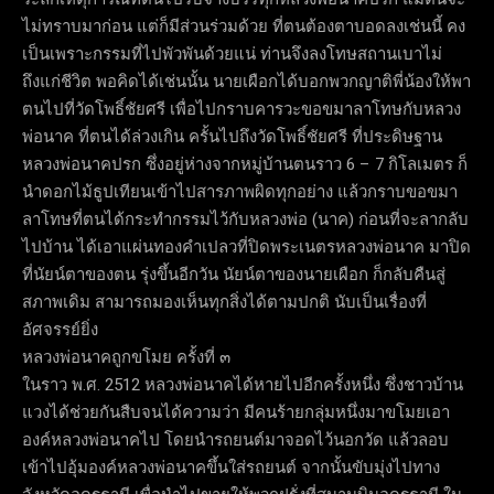
ไม่ทราบมาก่อน แต่ก็มีส่วนร่วมด้วย ที่ตนต้องตาบอดลงเช่นนี้ คง
เป็นเพราะกรรมที่ไปพัวพันด้วยแน่ ท่านจึงลงโทษสถานเบาไม่
ถึงแก่ชีวิต พอคิดได้เช่นนั้น นายเผือกได้บอกพวกญาติพี่น้องให้พา
ตนไปที่วัดโพธิ์ชัยศรี เพื่อไปกราบคารวะขอขมาลาโทษกับหลวง
พ่อนาค ที่ตนได้ล่วงเกิน ครั้นไปถึงวัดโพธิ์ชัยศรี ที่ประดิษฐาน
หลวงพ่อนาคปรก ซึ่งอยู่ห่างจากหมู่บ้านตนราว 6 – 7 กิโลเมตร ก็
นำดอกไม้ธูปเทียนเข้าไปสารภาพผิดทุกอย่าง แล้วกราบขอขมา
ลาโทษที่ตนได้กระทำกรรมไว้กับหลวงพ่อ (นาค) ก่อนที่จะลากลับ
ไปบ้าน ได้เอาแผ่นทองคำเปลวที่ปิดพระเนตรหลวงพ่อนาค มาปิด
ที่นัยน์ตาของตน รุ่งขึ้นอีกวัน นัยน์ตาของนายเผือก ก็กลับคืนสู่
สภาพเดิม สามารถมองเห็นทุกสิ่งได้ตามปกติ นับเป็นเรื่องที่
อัศจรรย์ยิ่ง
หลวงพ่อนาคถูกขโมย ครั้งที่ ๓
ในราว พ.ศ. 2512 หลวงพ่อนาคได้หายไปอีกครั้งหนึ่ง ซึ่งชาวบ้าน
แวงได้ช่วยกันสืบจนได้ความว่า มีคนร้ายกลุ่มหนึ่งมาขโมยเอา
องค์หลวงพ่อนาคไป โดยนำรถยนต์มาจอดไว้นอกวัด แล้วลอบ
เข้าไปอุ้มองค์หลวงพ่อนาคขึ้นใส่รถยนต์ จากนั้นขับมุ่งไปทาง