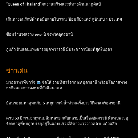
“Queen of Thailand”ผลงานสร้างสรรค์ทางด้านนาฏศิลป์
เส้นทางอนุรักษ์ผ้าทอมือลายโบราณ ‘ย้อมสีบัวแดง’ สู่อันดับ 1 ประเทศ
ซ้อมรำบวงสรวง ๑๓๓ ปี จังหวัดอุดรธานี
กู่แก้ว ดินแดนแห่งอารยยุคทวารวดี มีประชากรน้อยที่สุดในอุดร
ข่าวเด่น
มาอุดรหาที่ชาร์จ
จัดให้ รวมที่ชาร์จรถ EV อุดรธานี พร้อมโอกาสทาง
ธุรกิจและการลงทุนที่ยังมีอนาคต
ย้อนรอยมหาอุทกภัย 5 เหตุการณ์ น้ำท่วมครั้งประวัติศาสตร์อุดรธานี
ครบ 50 ปี พระธาตุพนมล้มทลาย กลับกลายเป็นเรื่องอัศจรรย์ ค้นพบพระอุ
รังคธาตุที่พบถูกบรรจุอยู่ในผอบแก้ว มีสีขาวแวววาวคล้ายแก้วผลึก