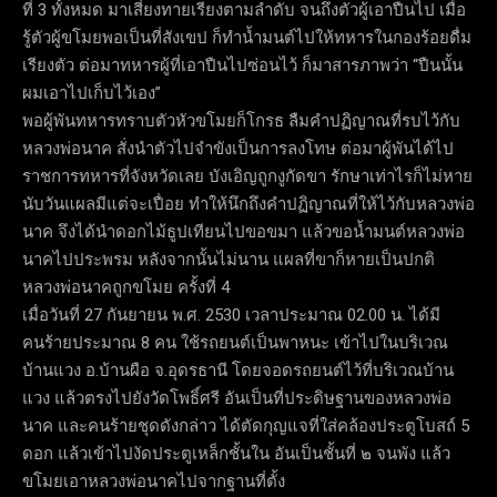
ที่ 3 ทั้งหมด มาเสี่ยงทายเรียงตามลำดับ จนถึงตัวผู้เอาปืนไป เมื่อ
รู้ตัวผู้ขโมยพอเป็นที่สังเขป ก็ทำน้ำมนต์ไปให้ทหารในกองร้อยดื่ม
เรียงตัว ต่อมาทหารผู้ที่เอาปืนไปซ่อนไว้ ก็มาสารภาพว่า “ปืนนั้น
ผมเอาไปเก็บไว้เอง”
พอผู้พันทหารทราบตัวหัวขโมยก็โกรธ ลืมคำปฏิญาณที่รบไว้กับ
หลวงพ่อนาค สั่งนำตัวไปจำขังเป็นการลงโทษ ต่อมาผู้พันได้ไป
ราชการทหารที่จังหวัดเลย บังเอิญถูกงูกัดขา รักษาเท่าไรก็ไม่หาย
นับวันแผลมีแต่จะเปื่อย ทำให้นึกถึงคำปฏิญาณที่ให้ไว้กับหลวงพ่อ
นาค จึงได้นำดอกไม้ธูปเทียนไปขอขมา แล้วขอน้ำมนต์หลวงพ่อ
นาคไปประพรม หลังจากนั้นไม่นาน แผลที่ขาก็หายเป็นปกติ
หลวงพ่อนาคถูกขโมย ครั้งที่ 4
เมื่อวันที่ 27 กันยายน พ.ศ. 2530 เวลาประมาณ 02.00 น. ได้มี
คนร้ายประมาณ 8 คน ใช้รถยนต์เป็นพาหนะ เข้าไปในบริเวณ
บ้านแวง อ.บ้านผือ จ.อุดรธานี โดยจอดรถยนต์ไว้ที่บริเวณบ้าน
แวง แล้วตรงไปยังวัดโพธิ์ศรี อันเป็นที่ประดิษฐานของหลวงพ่อ
นาค และคนร้ายชุดดังกล่าว ได้ตัดกุญแจที่ใส่คล้องประตูโบสถ์ 5
ดอก แล้วเข้าไปงัดประตูเหล็กชั้นใน อันเป็นชั้นที่ ๒ จนพัง แล้ว
ขโมยเอาหลวงพ่อนาคไปจากฐานที่ตั้ง