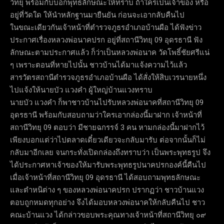
วิทยุ พร้อมกับบอกพุทธลักษณะให้ทราบ ถ้าใครเป็นเจ้าของ หรือ
อยู่ที่วัดใด ให้นำหลักฐานมายืนยัน ก่อนจะเอากลับคืนไป
ในขณะเดียวกันเจ้าหน้าที่ตำรวจภูธรอำเภอบ้านผือ ได้ฟังข่าว
ประกาศเรื่องหลวงพ่อนาคปรก อยู่ที่สถานีวิทยุ 09 อุดรธานี ฟัง
ลักษณะตามประกาศแล้ว ก็ว่าเป็นหลวงพ่อนาค วัดโพธิ์ชัยศรีแน่
ๆ เพราะตอนที่หายไปนั้น ชาวบ้านได้มาแจ้งความไว้แล้ว
สารวัตรสถานีตำรวจภูธรอำเภอบ้านผือ ได้สั่งให้สิบเวรนายหนึ่ง
ไปแจ้งให้นายบัว แวงคำ ผู้ใหญ่บ้านแวงทราบ
นายบัว แวงคำ ก็พาชาวบ้านไปรับหลวงพ่อนาคที่สถานีวิทยุ 09
อุดรธานี พร้อมกับสอบถามว่าใครเอากล่องนี้มาฝาก เจ้าหน้าที่
สถานีวิทยุ 09 ตอบว่า มีชายฉกรรจ์ 3 คน หามกล่องนี้มาฝากไว้
เพียงบอกแต่ว่าไปตลาดเดี๋ยวเดียวจะกลับมารับ ต่อจากนั้นก็ไม่
กลับมาอีกเลย จนกระทั่งเปิดกล่องถึงทราบว่า เป็นพระพุทธรูป จึง
ได้ประกาศหาเจ้าของให้มารับพระพุทธรูปนาคปรกองค์นี้คืนไป
เมื่อเจ้าหน้าที่สถานีวิทยุ 09 อุดรธานี ได้สอบถามพุทธลักษณะ
และตำหนิต่าง ๆ ของหลวงพ่อนาคปรก ปรากฏว่า ชาวบ้านแวง
ตอบถูกหมดทุกอย่าง จึงได้มอบหลวงพ่อนาคให้กลับคืนไป ชาว
คณะบ้านแวง ได้กล่าวขอบพระคุณทางเจ้าหน้าที่สถานีวิทยุ ๐๙