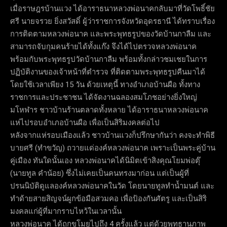
เมื่อราษฎรบ้านแวง ได้อาราธนาหลวงพ่อนาคกลับมาที่วัดโพธิ์ชัย
ศรี นายจรวย ยิ่งสวัสดิ์ ผู้ว่าราชการจังหวัดอุดรธานี ได้ทราบเรื่อง
การติดตามหลวงพ่อนาค และพระพุทธรูปของวัดบ้านกาลืม และ
สามารถจับกุมคนร้ายได้ทั้งแก๊ง จึงได้ไปตรวจหลวงพ่อนาค
พร้อมกับพระพุทธรูปวัดบ้านกาลืม พร้อมทั้งกล่าวชมเชยในการ
ปฏิบัติงานของเจ้าหน้าที่ตำรวจ ที่ติดตามพระพุทธรูปคืนมาได้
โดยใช้เวลาเพียง 15 วัน ด้วยเหตุนี้ ทางอำเภอบ้านผือ ทั้งทาง
ราชการและประชาชน ได้จัดงานฉลองสมโภชอย่างยิ่งใหญ่
มโหฬาร ชาวบ้านร้านตลาดทั้งหลาย ได้อาราธนาหลวงพ่อนาค
แห่ไปรอบอำเภอบ้านผือ เพื่อเป็นสิริมงคลต่อไป
หลังจากแห่รอบเมืองแล้ว ชาวบ้านแวงก็ปรึกษากันว่า คงจะทำพิธี
บายศรี (ทำขวัญ) ถวายแด่องค์หลวงพ่อนาค เพราะเป็นพระคู่บ้าน
คู่เมือง ทันใดนั้นเอง หลวงพ่อนาคได้นิมิตเข้าสิงคุณโยมพ่อตุ๊
(นายทูล คำน้อย) ซึ่งไม่เคยเป็นคนทรงมาก่อน แต่เป็นผู้ที่
ปรนนิบัติดูแลองค์หลวงพ่อนาคในวัด โดยนายทูลทำน้ำมนต์ และ
ทำด้ายสายสิญจน์ผูกข้อมือสวมคอ เพื่อป้องกันศัตรู และเป็นสิริ
มงคลแก่ผู้ที่มากราบไหว้ในเวลานั้น
หลวงพ่อนาค ได้ถูกขโมยไปถึง 4 ครั้งแล้ว แต่ด้วยพุทธานุภาพ