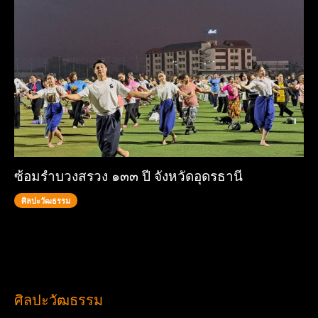
ซ้อมรำบวงสรวง ๑๓๓ ปี จังหวัดอุดรธานี
ศิลปะวัฒธรรม
ศิลปะวัฒธรรม