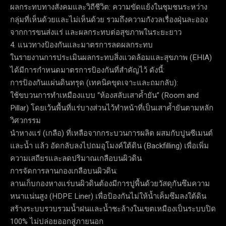
ผลกระทบทางสังคมและวิถีชีวิต: ความขัดแย้งในชุมชนระหว่าง
กลุ่มที่เห็นด้วยและไม่เห็นด้วย รวมถึงความกังวลเรื่องฝุ่นละออง
จากการขนส่งแร่ และผลกระทบต่อสุขภาพในระยะยาว
4. แนวทางป้องกันและมาตรการลดผลกระทบ
ในรายงานการประเมินผลกระทบสิ่งแวดล้อมและสุขภาพ (EHIA)
ได้มีการกำหนดมาตรการป้องกันที่สำคัญไว้ ดังนี้:
การป้องกันแผ่นดินทรุด (เทคนิคขุดเจาะและถมกลับ):
ใช้ขบวนการทำเหมืองแบบ “ห้องสลับเสาค้ำยัน” (Room and
Pillar) โดยเว้นพื้นที่แร่บางส่วนไว้ทำหน้าที่เป็นเสาค้ำยันตามหลัก
วิศวกรรม
นำหางแร่ (เกลือ) ที่เหลือจากกระบวนการผลิต ผสมกับปูนซีเมนต์
และน้ำ แล้ว อัดกลับลงไปถมอุโมงค์ใต้ดิน (Backfilling) เพื่อเพิ่ม
ความเสถียรและลดปริมาณเกลือบนผิวดิน
การจัดการลานกองเกลือบนผิวดิน:
ลานเก็บกองหางแร่บนผิวดินต้องมีการปูพื้นด้วยวัสดุกันซึมความ
หนาแน่นสูง (HDPE Liner) เพื่อป้องกันไม่ให้น้ำเค็มซึมลงใต้ดิน
สร้างระบบรวบรวมน้ำฝนและน้ำชะล้างในเขตเหมืองเป็นระบบปิด
100% ไม่ปล่อยออกสู่ภายนอก