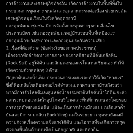
การจ้างงานและเศรษฐกิจท้องถิ่น: เกิดการจ้างงานในพื้นที่ทั้งใน
กระบวนการขุดเจาะ ขนส่ง และอุตสาหกรรมต่อเนื่อง ช่วยกระตุ้น
เศรษฐกิจหมุนเวียนในจังหวัดอุดรธานี
กองทุนพัฒนาชุมชน: มีการจัดตั้งกองทุนต่างๆ ตามเงื่อนไข
ประทานบัตร เช่น กองทุนพัฒนาหมู่บ้านรอบพื้นที่เหมืองแร่
กองทุนเฝ้าระวังสุขภาพ และกองทุนประกันความเสี่ยง
3. เรื่องที่ต้องกังวล (ข้อห่วงใยของภาคประชาชน)
เนื่องจากข้อจำกัดทางกายภาพของภาคอีสานที่มีชั้นเกลือหิน
(Rock Salt) อยู่ใต้ดิน และลักษณะของแร่โพแทสเซียมเอง ทำให้
เกิดความกังวลหลักๆ 3 ด้าน:
ปัญหาดินและน้ำเค็ม: กระบวนการแต่งแร่จะทำให้เกิด “หางแร่”
ซึ่งก็คือเกลือโซเดียมคลอไรด์จำนวนมหาศาล ชาวบ้านกังวลว่า
หากมีการรั่วไหลซึมลงสู่แหล่งน้ำธรรมชาติหรือชั้นน้ำใต้ดิน จะส่ง
ผลกระทบต่อแหล่งน้ำอุปโภคบริโภคและพื้นที่การเกษตรโดยรอบ
การทรุดตัวของแผ่นดิน: แม้จะเป็นการทำเหมืองแบบเหลือเสาค้ำ
ยันและมีการถมกลับ (Backfilling) แต่ในระยะยาว ชุมชนยังคงมี
ความกังวลเรื่องความแข็งแรงใต้ดิน และโอกาสที่จะเกิดการทรุด
ตัวของพื้นดินด้านบนซึ่งเป็นที่อยู่อาศัยและที่ทำกิน