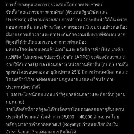
การตั้งกองทุนและการตรวจสอบโดยภาคประชาชน:
จัดตั้ง “คณะกรรมการสามฝ่าย” (ตัวแทนรัฐ บริษัท และ
ประชาชน) เพื่อร่วมตรวจสอบการทำงาน วัดระดับน้ำใต้ดิน ตรวจ
สอบความเค็ม และเฝ้าระวังสุขภาพของคนในชุมชนอย่างต่อเนื่อง
มีมาตรการเยียวยาและทำประกันภัยความเสียหายที่ชัดเจน หาก
พิสูจน์ได้ว่าเกิดผลกระทบจากการทำเหมือง
ผลประโยชน์ตอบแทนเชิงเม็ดเงินและสวัสดิการที่ บริษัท เอเซีย
แปซิฟิค โปแตช คอร์ปอเรชั่น จำกัด (APPC) จะต้องจัดสรรและ
จ่ายให้กับทางรัฐบาล (ส่วนกลาง) หน่วยงานท้องถิ่น (อปท.) รวมถึง
ชุมชนโดยรอบตลอดอายุสัมปทาน 25 ปี มีการกำหนดสัดส่วนและ
โครงสร้างไว้อย่างชัดเจนตามกฎหมายแร่และเงื่อนไขท้าย
ประทานบัตร ดังนี้
1. ผลประโยชน์ตอบแทนแก่ “รัฐบาลส่วนกลางและท้องถิ่น” (ตาม
กฎหมาย)
รายได้หลักที่ภาครัฐจะได้รับจัดสรรโดยตรงตลอดอายุสัมปทาน
ประเมินไว้รวมแล้วไม่ต่ำกว่า 35,000 – 40,000 ล้านบาท โดย
หลักๆ มาจาก:ค่าภาคหลวงแร่ (Royalty): กำหนดเรียกเก็บใน
อัตรา ร้อยละ 7 ของมูลค่าแร่ที่ผลิตได้