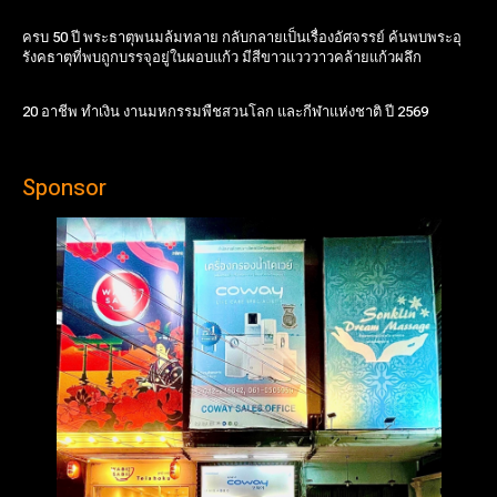
ครบ 50 ปี พระธาตุพนมล้มทลาย กลับกลายเป็นเรื่องอัศจรรย์ ค้นพบพระอุ
รังคธาตุที่พบถูกบรรจุอยู่ในผอบแก้ว มีสีขาวแวววาวคล้ายแก้วผลึก
20 อาชีพ ทำเงิน งานมหกรรมพืชสวนโลก และกีฬาแห่งชาติ ปี 2569
Sponsor