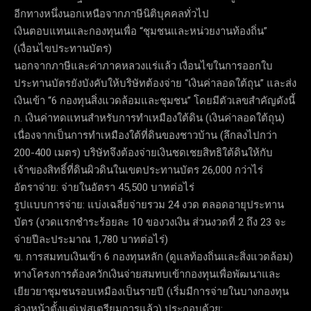
อีกทางหนึ่งนอกเหนือจากภาษีนิติบุคคลทั่วไป
เงินตอบแทนและกองทุนเพื่อ “ชุมชนและหน่วยงานท้องถิ่น”
(เงื่อนไขประทานบัตร)
นอกจากภาษีและค่าภาคหลวงแร่แล้ว เงื่อนไขในการออกใบ
ประทานบัตรยังบังคับให้บริษัทต้องจ่าย “เงินค่าลอดใต้ถุน” และส่ง
เงินเข้า “6 กองทุนสิ่งแวดล้อมและชุมชน” โดยมีตัวเลขสำคัญดังนี้
ก. เงินค่าทดแทนสำหรับการทำเหมืองใต้ดิน (เงินค่าลอดใต้ถุน)
เนื่องจากเป็นการทำเหมืองใต้ที่ดินของชาวบ้าน (ลึกลงไปกว่า
200-400 เมตร) บริษัทจึงต้องจ่ายเงินชดเชยสิทธิใต้ดินให้กับ
เจ้าของสิทธิ์ที่ดินผิวดินในเขตประทานบัตร 26,000 กว่าไร่
อัตราจ่าย: จ่ายในอัตรา 45,500 บาทต่อไร่
รูปแบบการจ่าย: แบ่งเฉลี่ยจ่ายรวม 24 งวด ตลอดอายุประทาน
บัตร (งวดแรกชำระร้อยละ 10 ของวงเงิน ส่วนงวดที่ 2 ถึง 23 จะ
จ่ายปีละประมาณ 1,780 บาทต่อไร่)
ข. การสมทบเงินเข้า 6 กองทุนหลัก (ดูแลท้องถิ่นและสิ่งแวดล้อม)
ทางโครงการต้องควักเงินจ่ายสมทบเข้ากองทุนเพื่อพัฒนาและ
เยียวยาชุมชนรอบเหมืองเป็นรายปี (เริ่มมีการจ่ายในบางกองทุน
ล่วงหน้าตั้งแต่เฟสเตรียมการแล้ว) ประกอบด้วย: