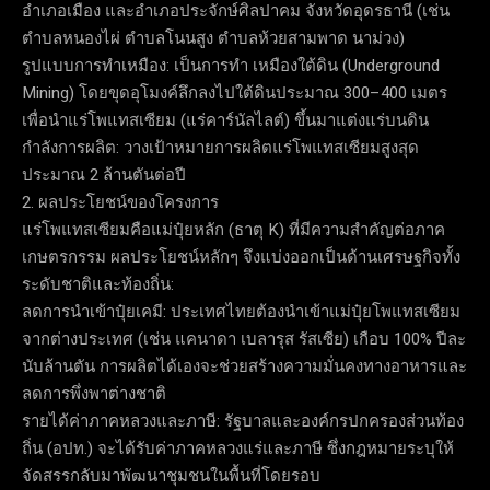
อำเภอเมือง และอำเภอประจักษ์ศิลปาคม จังหวัดอุดรธานี (เช่น
ตำบลหนองไผ่ ตำบลโนนสูง ตำบลห้วยสามพาด นาม่วง)
รูปแบบการทำเหมือง: เป็นการทำ เหมืองใต้ดิน (Underground
Mining) โดยขุดอุโมงค์ลึกลงไปใต้ดินประมาณ 300–400 เมตร
เพื่อนำแร่โพแทสเซียม (แร่คาร์นัลไลต์) ขึ้นมาแต่งแร่บนดิน
กำลังการผลิต: วางเป้าหมายการผลิตแร่โพแทสเซียมสูงสุด
ประมาณ 2 ล้านตันต่อปี
2. ผลประโยชน์ของโครงการ
แร่โพแทสเซียมคือแม่ปุ๋ยหลัก (ธาตุ K) ที่มีความสำคัญต่อภาค
เกษตรกรรม ผลประโยชน์หลักๆ จึงแบ่งออกเป็นด้านเศรษฐกิจทั้ง
ระดับชาติและท้องถิ่น:
ลดการนำเข้าปุ๋ยเคมี: ประเทศไทยต้องนำเข้าแม่ปุ๋ยโพแทสเซียม
จากต่างประเทศ (เช่น แคนาดา เบลารุส รัสเซีย) เกือบ 100% ปีละ
นับล้านตัน การผลิตได้เองจะช่วยสร้างความมั่นคงทางอาหารและ
ลดการพึ่งพาต่างชาติ
รายได้ค่าภาคหลวงและภาษี: รัฐบาลและองค์กรปกครองส่วนท้อง
ถิ่น (อปท.) จะได้รับค่าภาคหลวงแร่และภาษี ซึ่งกฎหมายระบุให้
จัดสรรกลับมาพัฒนาชุมชนในพื้นที่โดยรอบ