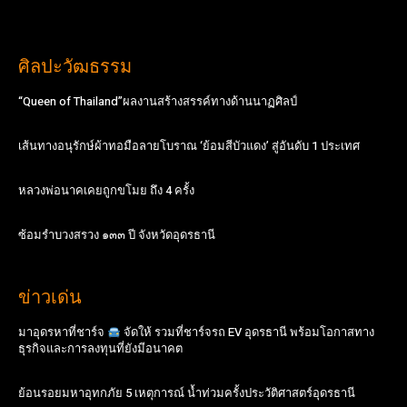
ศิลปะวัฒธรรม
“Queen of Thailand”ผลงานสร้างสรรค์ทางด้านนาฏศิลป์
เส้นทางอนุรักษ์ผ้าทอมือลายโบราณ ‘ย้อมสีบัวแดง’ สู่อันดับ 1 ประเทศ
หลวงพ่อนาคเคยถูกขโมย ถึง 4 ครั้ง
ซ้อมรำบวงสรวง ๑๓๓ ปี จังหวัดอุดรธานี
ข่าวเด่น
มาอุดรหาที่ชาร์จ
จัดให้ รวมที่ชาร์จรถ EV อุดรธานี พร้อมโอกาสทาง
ธุรกิจและการลงทุนที่ยังมีอนาคต
ย้อนรอยมหาอุทกภัย 5 เหตุการณ์ น้ำท่วมครั้งประวัติศาสตร์อุดรธานี