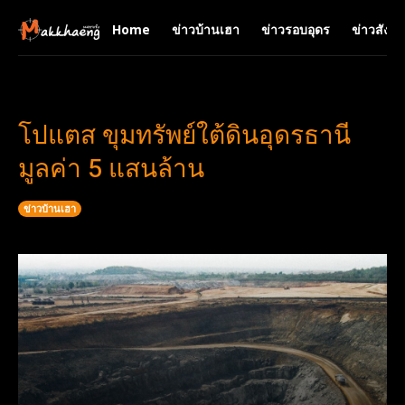
Home
ข่าวบ้านเฮา
ข่าวรอบอุดร
ข่าวสังคม
โปแตส ขุมทรัพย์ใต้ดินอุดรธานี
มูลค่า 5 แสนล้าน
ข่าวบ้านเฮา