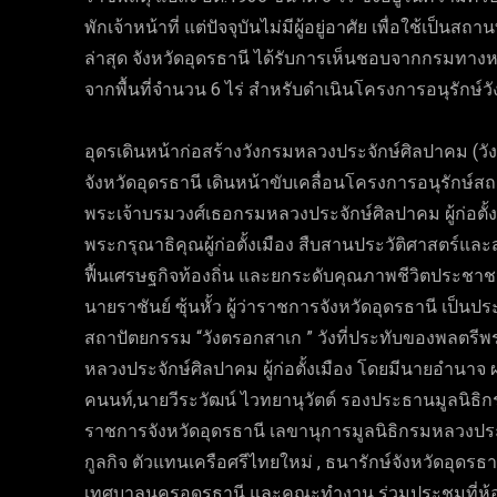
พักเจ้าหน้าที่ แต่ปัจจุบันไม่มีผู้อยู่อาศัย เพื่อใช้เป็นส
ล่าสุด จังหวัดอุดรธานี ได้รับการเห็นชอบจากกรมทางหล
จากพื้นที่จำนวน 6 ไร่ สำหรับดำเนินโครงการอนุรักษ์วัง
อุดรเดินหน้าก่อสร้างวังกรมหลวงประจักษ์ศิลปาคม (ว
จังหวัดอุดรธานี เดินหน้าขับเคลื่อนโครงการอนุรักษ์
พระเจ้าบรมวงศ์เธอกรมหลวงประจักษ์ศิลปาคม ผู้ก่อตั้งเ
พระกรุณาธิคุณผู้ก่อตั้งเมือง สืบสานประวัติศาสตร์และส
ฟื้นเศรษฐกิจท้องถิ่น และยกระดับคุณภาพชีวิตประชา
นายราชันย์ ซุ้นหั้ว ผู้ว่าราชการจังหวัดอุดรธานี เป็
สถาปัตยกรรม “วังตรอกสาเก ” วังที่ประทับของพลตรี
หลวงประจักษ์ศิลปาคม ผู้ก่อตั้งเมือง โดยมีนายอำนาจ 
คนนท์,นายวีระวัฒน์ ไวทยานุวัตต์ รองประธานมูลนิธิก
ราชการจังหวัดอุดรธานี เลขานุการมูลนิธิกรมหลวงประ
กูลกิจ ตัวแทนเครือศรีไทยใหม่ , ธนารักษ์จังหวัดอุดรธ
เทศบาลนครอุดรธานี และคณะทำงาน ร่วมประชุมที่ห้อ