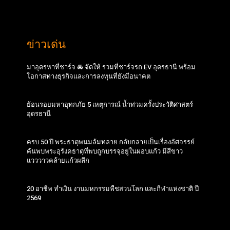
ข่าวเด่น
มาอุดรหาที่ชาร์จ 🚘 จัดให้ รวมที่ชาร์จรถ EV อุดรธานี พร้อม
โอกาสทางธุรกิจและการลงทุนที่ยังมีอนาคต
ย้อนรอยมหาอุทกภัย 5 เหตุการณ์ น้ำท่วมครั้งประวัติศาสตร์
อุดรธานี
ครบ 50 ปี พระธาตุพนมล้มทลาย กลับกลายเป็นเรื่องอัศจรรย์
ค้นพบพระอุรังคธาตุที่พบถูกบรรจุอยู่ในผอบแก้ว มีสีขาว
แวววาวคล้ายแก้วผลึก
20 อาชีพ ทำเงิน งานมหกรรมพืชสวนโลก และกีฬาแห่งชาติ ปี
2569