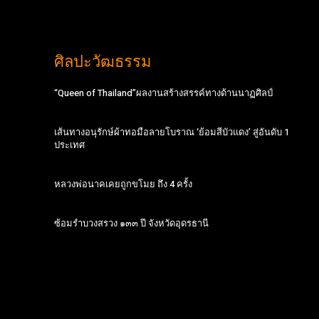
ศิลปะวัฒธรรม
“Queen of Thailand”ผลงานสร้างสรรค์ทางด้านนาฏศิลป์
เส้นทางอนุรักษ์ผ้าทอมือลายโบราณ ‘ย้อมสีบัวแดง’ สู่อันดับ 1
ประเทศ
หลวงพ่อนาคเคยถูกขโมย ถึง 4 ครั้ง
ซ้อมรำบวงสรวง ๑๓๓ ปี จังหวัดอุดรธานี