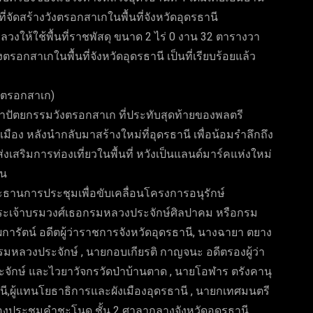
ถานที่จัดสร้างวังตรอกสาเกในพื้นที่จังหวัดอุดรธานี
วงให้ใช้พื้นที่ราชพัสดุ ขนาด 2 ไร่ 0 งาน 32 ตารางวา
ตรอกสาเกในพื้นที่จังหวัดอุดรธานี เป็นที่เรียบร้อยแล้ว
ังตรอกสาเก)
สถาปัตยกรรมวังตรอกสาเก ที่ประทับสุดท้ายของพลตรี
มือง หลังนำกลับมาสร้างใหม่ที่อุดรธานี เพื่อน้อมรำลึกถึง
่งเสริมการท่องเที่ยวในพื้นที่ หวังเป็นแลนด์มาร์คแห่งใหม่
ชน
นประธานการประชุมเพื่อขับเคลื่อนโครงการอนุรักษ์
พระเจ้าบรมวงศ์เธอกรมหลวงประจักษ์ศิลปาคม หรือกรม
ผการัตน์ อดีตผู้ว่าราชการจังหวัดอุดรธานี, นางฉายา ตยาง
รมหลวงประจักษ์ , นายกอบเกียรติ กาญจนะ อดีตรองผู้ว่า
จักษ์ และไวยาวัจกรวัดป่าบ้านตาด , นายโอฬาร ตรังคานุ
านี,ผู้แทนโยธาธิการและผังเมืองอุดรธานี , นายกเทศมนตรี
งประชุมคำชะโนด ชั้น 2 ศาลากลางจังหวัดอุดรธานี