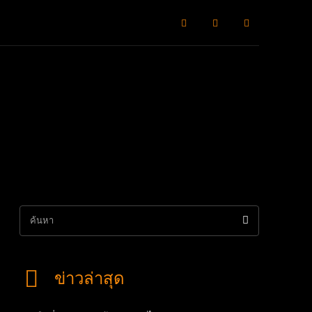
ิลปะวัฒธรรม
เจาะสถานการณ์
หมากแข้งพาเลาะ
Advertorial
ค้นหา
ข่าวล่าสุด