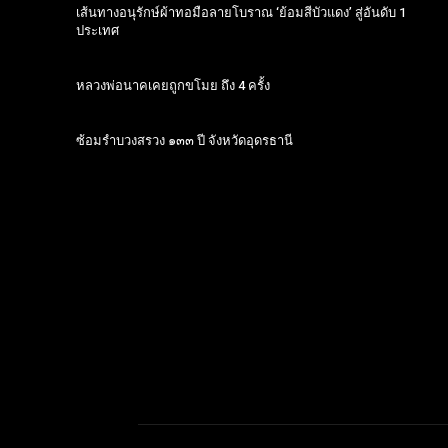
เส้นทางอนุรักษ์ผ้าทอมือลายโบราณ ‘ย้อมสีบัวแดง’ สู่อันดับ 1
ประเทศ
หลวงพ่อนาคเคยถูกขโมย ถึง 4 ครั้ง
ซ้อมรำบวงสรวง ๑๓๓ ปี จังหวัดอุดรธานี