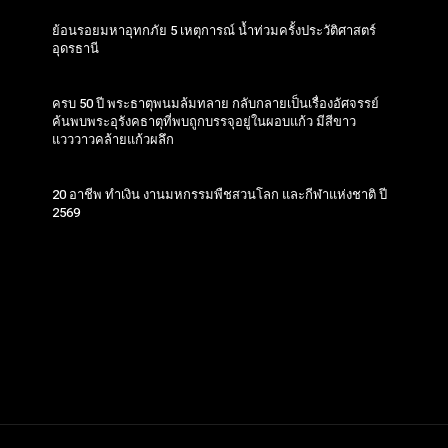
ย้อนรอยมหาอุทกภัย 5 เหตุการณ์ น้ำท่วมครั้งประวัติศาสตร์
อุดรธานี
ครบ 50 ปี พระธาตุพนมล้มทลาย กลับกลายเป็นเรื่องอัศจรรย์
ค้นพบพระอุรังคธาตุที่พบถูกบรรจุอยู่ในผอบแก้ว มีสีขาว
แวววาวคล้ายแก้วผลึก
20 อาชีพ ทำเงิน งานมหกรรมพืชสวนโลก และกีฬาแห่งชาติ ปี
2569