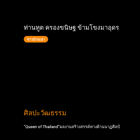
ท่านทูต ครองขนิษฐ ข้ามโขงมาอุดร
ข่าวบ้านเฮา
ศิลปะวัฒธรรม
“Queen of Thailand”ผลงานสร้างสรรค์ทางด้านนาฏศิลป์