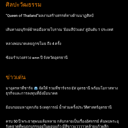
ศิลปะวัฒธรรม
“Queen of Thailand”ผลงานสร้างสรรค์ทางด้านนาฏศิลป์
เส้นทางอนุรักษ์ผ้าทอมือลายโบราณ ‘ย้อมสีบัวแดง’ สู่อันดับ 1 ประเทศ
หลวงพ่อนาคเคยถูกขโมย ถึง 4 ครั้ง
ซ้อมรำบวงสรวง ๑๓๓ ปี จังหวัดอุดรธานี
ข่าวเด่น
มาอุดรหาที่ชาร์จ
จัดให้ รวมที่ชาร์จรถ EV อุดรธานี พร้อมโอกาสทาง
ธุรกิจและการลงทุนที่ยังมีอนาคต
ย้อนรอยมหาอุทกภัย 5 เหตุการณ์ น้ำท่วมครั้งประวัติศาสตร์อุดรธานี
ครบ 50 ปี พระธาตุพนมล้มทลาย กลับกลายเป็นเรื่องอัศจรรย์ ค้นพบพระอุ
รังคธาตุที่พบถูกบรรจุอยู่ในผอบแก้ว มีสีขาวแวววาวคล้ายแก้วผลึก