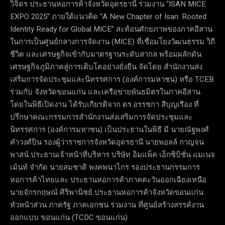
วิจิตร ประธานหอการค้าจังหวัดอุดรธานี ร่วมงาน “ISAN MICE
EXPO 2025” ภายใต้แนวคิด “A New Chapter of Isan: Rooted
Identity Ready for Global MICE” สะท้อนศักยภาพของภาคอีสาน
ในการเป็นศูนย์กลางการจัดงาน (MICE) ที่เชื่อมโยงวัฒนธรรม วิถี
ชีวิต และเศรษฐกิจเข้ากับมาตรฐานระดับสากล พร้อมผลักดัน
เศรษฐกิจภูมิภาคสู่การเติบโตอย่างยั่งยืน จัดโดย สำนักงานส่ง
เสริมการจัดประชุมและนิทรรศการ (องค์การมหาชน) หรือ TCEB
ร่วมกับ จังหวัดขอนแก่น และเครือข่ายพันธมิตรในภาคอีสาน
โดยในพิธีเปิดงาน ได้รับเกียรติจาก ดร.อรรชกา สีบุญเรือง ที่
ปรึกษาคณะกรรมการสำนักงานส่งเสริมการจัดประชุมและ
นิทรรศการ (องค์การมหาชน) เป็นประธานในพิธี มี นายณัฐพงศ์
คำวงศ์ปิน รองผู้ว่าราชการจังหวัดอุดรธานี นายพอลล์ กาญจน
พาสน์ ประธานเจ้าหน้าที่บริหาร บริษัท อิมแพ็ค เอ็กซิบิชั่น แมเนจ
เม้นท์ จำกัด นายสมชาติ พงคพนาไกร รองประธานกรรมการ
หอการค้าไทยและ ประธานหอการค้าภาคตะวันออกเฉียงเหนือ
นายจักรกฤษณ์ ศิริพานิชย์ ประธานหอการค้าจังหวัดขอนแก่น
หัวหน้าส่วน ภาครัฐ ภาคเอกชน ร่วมงาน ที่ศูนย์สร้างสรรค์งาน
ออกแบบ ขอนแก่น (TCDC ขอนแก่น)