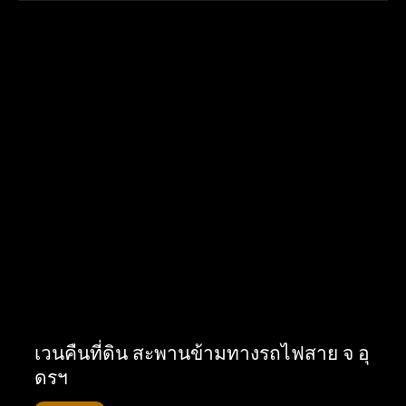
เวนคืนที่ดิน สะพานข้ามทางรถไฟสาย จ อุ
ดรฯ