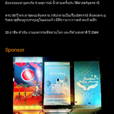
ย้อนรอยมหาอุทกภัย 5 เหตุการณ์ น้ำท่วมครั้งประวัติศาสตร์อุดรธานี
ครบ 50 ปี พระธาตุพนมล้มทลาย กลับกลายเป็นเรื่องอัศจรรย์ ค้นพบพระอุ
รังคธาตุที่พบถูกบรรจุอยู่ในผอบแก้ว มีสีขาวแวววาวคล้ายแก้วผลึก
20 อาชีพ ทำเงิน งานมหกรรมพืชสวนโลก และกีฬาแห่งชาติ ปี 2569
Sponsor