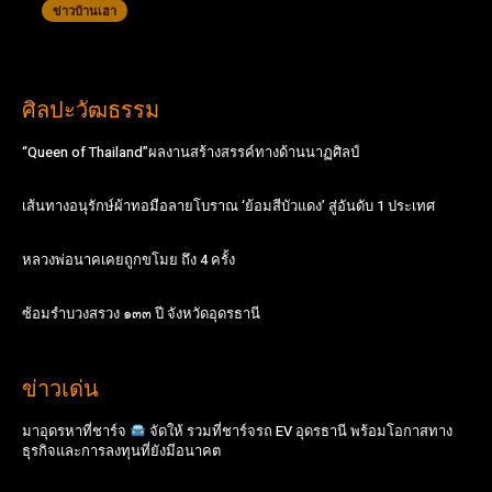
ข่าวบ้านเฮา
ศิลปะวัฒธรรม
“Queen of Thailand”ผลงานสร้างสรรค์ทางด้านนาฏศิลป์
เส้นทางอนุรักษ์ผ้าทอมือลายโบราณ ‘ย้อมสีบัวแดง’ สู่อันดับ 1 ประเทศ
หลวงพ่อนาคเคยถูกขโมย ถึง 4 ครั้ง
ซ้อมรำบวงสรวง ๑๓๓ ปี จังหวัดอุดรธานี
ข่าวเด่น
มาอุดรหาที่ชาร์จ
จัดให้ รวมที่ชาร์จรถ EV อุดรธานี พร้อมโอกาสทาง
ธุรกิจและการลงทุนที่ยังมีอนาคต