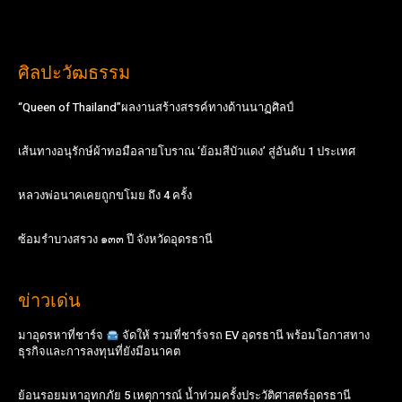
ศิลปะวัฒธรรม
“Queen of Thailand”ผลงานสร้างสรรค์ทางด้านนาฏศิลป์
เส้นทางอนุรักษ์ผ้าทอมือลายโบราณ ‘ย้อมสีบัวแดง’ สู่อันดับ 1 ประเทศ
หลวงพ่อนาคเคยถูกขโมย ถึง 4 ครั้ง
ซ้อมรำบวงสรวง ๑๓๓ ปี จังหวัดอุดรธานี
ข่าวเด่น
มาอุดรหาที่ชาร์จ
จัดให้ รวมที่ชาร์จรถ EV อุดรธานี พร้อมโอกาสทาง
ธุรกิจและการลงทุนที่ยังมีอนาคต
ย้อนรอยมหาอุทกภัย 5 เหตุการณ์ น้ำท่วมครั้งประวัติศาสตร์อุดรธานี