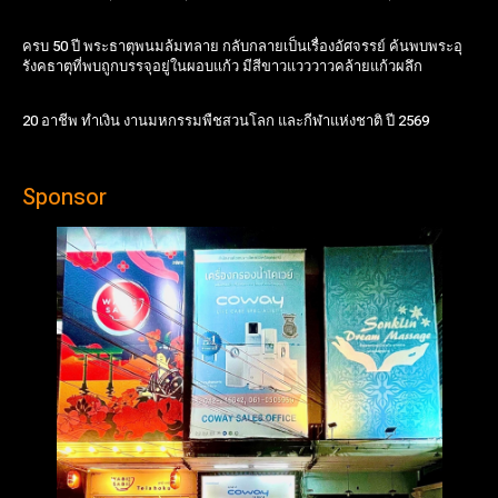
ครบ 50 ปี พระธาตุพนมล้มทลาย กลับกลายเป็นเรื่องอัศจรรย์ ค้นพบพระอุ
รังคธาตุที่พบถูกบรรจุอยู่ในผอบแก้ว มีสีขาวแวววาวคล้ายแก้วผลึก
20 อาชีพ ทำเงิน งานมหกรรมพืชสวนโลก และกีฬาแห่งชาติ ปี 2569
Sponsor