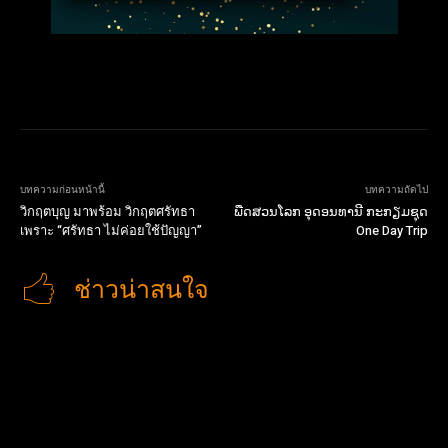
บทความก่อนหน้านี้
บทความถัดไป
วิกฤตบุญ มาพร้อม วิกฤตศรัทธา
ພືດ​ສວນ​ໂລກ​ ອຸດອນທານີ ກະກຽມຊຸດ
เพราะ “ศรัทธา ไม่ค่อยใช้ปัญญา”
One Day Trip
ช่าวน่าสนใจ