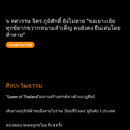
๖ ทศวรรษ จิตร ภูมิศักดิ์ ยังไม่ตาย “ขอเยาะเย้ย
ทุกข์ยากขวากหนามลำเค็ญ คนยังคง ยืนเด่นโดย
ท้าทาย”
เจาะสถานการณ์
ศิลปะวัฒธรรม
“Queen of Thailand”ผลงานสร้างสรรค์ทางด้านนาฏศิลป์
เส้นทางอนุรักษ์ผ้าทอมือลายโบราณ ‘ย้อมสีบัวแดง’ สู่อันดับ 1 ประเทศ
หลวงพ่อนาคเคยถูกขโมย ถึง 4 ครั้ง