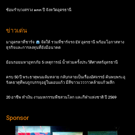
ซ้อมรำบวงสรวง ๑๓๓ ปี จังหวัดอุดรธานี
ข่าวเด่น
มาอุดรหาที่ชาร์จ
จัดให้ รวมที่ชาร์จรถ EV อุดรธานี พร้อมโอกาสทาง
ธุรกิจและการลงทุนที่ยังมีอนาคต
ย้อนรอยมหาอุทกภัย 5 เหตุการณ์ น้ำท่วมครั้งประวัติศาสตร์อุดรธานี
ครบ 50 ปี พระธาตุพนมล้มทลาย กลับกลายเป็นเรื่องอัศจรรย์ ค้นพบพระอุ
รังคธาตุที่พบถูกบรรจุอยู่ในผอบแก้ว มีสีขาวแวววาวคล้ายแก้วผลึก
20 อาชีพ ทำเงิน งานมหกรรมพืชสวนโลก และกีฬาแห่งชาติ ปี 2569
Sponsor