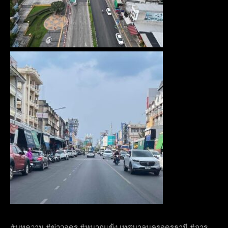
#บทความ #ข่าวอุดร #หมากแข้ง เทศบาลนครอุดรธานี #การ