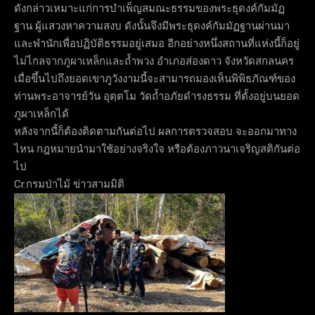
ดังกล่าวเหมาะแก่การบำเพ็ญสมณะธรรมของพระธุดงค์กัมมัฏ
ฐาน ผู้แสวงหาความสงบ ดังนั้นจึงมีพระธุดงค์กัมมัฏฐานผ่านมา
และพำนักเพื่อปฏิบัติธรรมอยู่เสมอ อีกอย่างหนึ่งสถานที่แห่งนี้ก็อยู่
ไม่ไกลจากภูผาเหล็กและถ้ำพวง อำเภอส่องดาว จังหวัดสกลนคร
เมื่อขึ้นไปถึงยอดเขาภูวังงามนี้จะสามารถมองเห็นพิพิธภัณฑ์ของ
ท่านพระอาจารย์วัน อุตฺตโม วัดถ้ำอภัยดำรงธรรม ที่ตั้งอยู่บนยอด
ภูผาเหล็กได้
หลังจากนี้ก็ต้องติดตามกันต่อไป ผลการตรวจสอบ จะออกมาทาง
ไหน กฎหมายนำมาใช้อย่างจริงใจ หรือต้องภาวนาเจริญสติกันต่อ
ไป
Cr.กรมป่าไม้ ข่าวสามมิติ