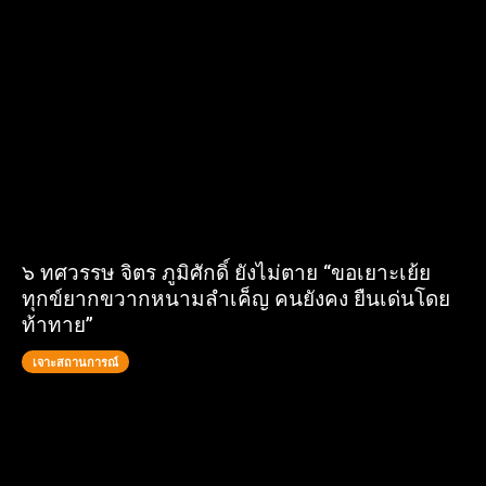
๖ ทศวรรษ จิตร ภูมิศักดิ์ ยังไม่ตาย “ขอเยาะเย้ย
ทุกข์ยากขวากหนามลำเค็ญ คนยังคง ยืนเด่นโดย
ท้าทาย”
เจาะสถานการณ์