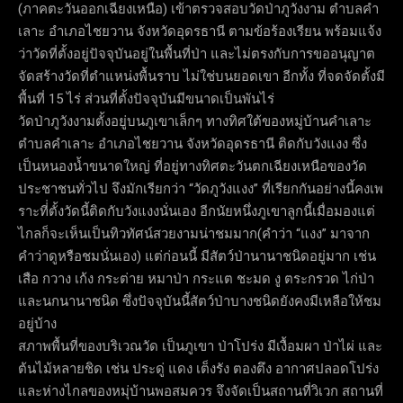
(ภาคตะวันออกเฉียงเหนือ) เข้าตรวจสอบวัดป่าภูวังงาม ตำบลคำ
เลาะ อำเภอไชยวาน จังหวัดอุดรธานี ตามข้อร้องเรียน พร้อมแจ้ง
ว่าวัดที่ตั้งอยู่ปัจจุบันอยู่ในพื้นที่ป่า และไม่ตรงกับการขออนุญาต
จัดสร้างวัดที่ตำแหน่งพื้นราบ ไม่ใช่บนยอดเขา อีกทั้ง ที่จดจัดตั้งมี
พื้นที่ 15 ไร่ ส่วนที่ตั้งปัจจุบันมีขนาดเป็นพันไร่
วัดป่าภูวังงามตั้งอยู่บนภูเขาเล็กๆ ทางทิศใต้ของหมู่บ้านคำเลาะ
ตำบลคำเลาะ อำเภอไชยวาน จังหวัดอุดรธานี ติดกับวังแงง ซึ่ง
เป็นหนองน้ำขนาดใหญ่ ที่อยู่ทางทิศตะวันตกเฉียงเหนือของวัด
ประชาชนทั่วไป จึงมักเรียกว่า “วัดภูวังแงง” ที่เรียกกันอย่างนี้คงเพ
ราะที่่ตั้งวัดนี้ติดกับวังแงงนั่นเอง อีกนัยหนึ่งภูเขาลูกนี้เมื่อมองแต่
ไกลก็จะเห็นเป็นทิวทัศน์สวยงามน่าชมมาก(คำว่า “แงง” มาจาก
คำว่าดูหรือชมนั่นเอง) แต่ก่อนนี้ มีสัตว์ป่านานาชนิดอยู่มาก เช่น
เสือ กวาง เก้ง กระต่าย หมาป่า กระแต ชะมด งู ตระกรวด ไก่ป่า
และนกนานาชนิด ซึ่งปัจจุบันนี้สัตว์ป่าบางชนิดยังคงมีเหลือให้ชม
อยู่บ้าง
สภาพพื้นที่ของบริเวณวัด เป็นภูเขา ป่าโปร่ง มีเงื้อมผา ป่าไผ่ และ
ต้นไม้หลายชิด เช่น ประดู่ แดง เต็งรัง ตองตึง อากาศปลอดโปร่ง
และห่างไกลของหมุ่บ้านพอสมควร จึงจัดเป็นสถานที่วิเวก สถานที่