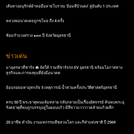
เส้นทางอนุรักษ์ผ้าทอมือลายโบราณ ‘ย้อมสีบัวแดง’ สู่อันดับ 1 ประเทศ
หลวงพ่อนาคเคยถูกขโมย ถึง 4 ครั้ง
ซ้อมรำบวงสรวง ๑๓๓ ปี จังหวัดอุดรธานี
ข่าวเด่น
มาอุดรหาที่ชาร์จ 🚘 จัดให้ รวมที่ชาร์จรถ EV อุดรธานี พร้อมโอกาสทาง
ธุรกิจและการลงทุนที่ยังมีอนาคต
ย้อนรอยมหาอุทกภัย 5 เหตุการณ์ น้ำท่วมครั้งประวัติศาสตร์อุดรธานี
ครบ 50 ปี พระธาตุพนมล้มทลาย กลับกลายเป็นเรื่องอัศจรรย์ ค้นพบพระอุ
รังคธาตุที่พบถูกบรรจุอยู่ในผอบแก้ว มีสีขาวแวววาวคล้ายแก้วผลึก
20 อาชีพ ทำเงิน งานมหกรรมพืชสวนโลก และกีฬาแห่งชาติ ปี 2569