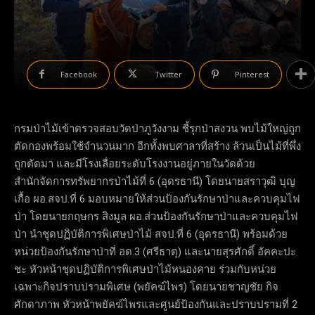
Facebook
Twitter
Pinterest
กรมป่าไม้เข้าตรวจสอบวัดป่าภูวังงาม ชี้รุกป่าสงวน พบไม้ใหญ่ถูก
ตัดกองพร้อมใช้จำนวนมาก อีกทั้งพบศาลาที่สร้าง ล้วนเป็นไม้ที่พึ่ง
ถูกตัดมา และมีโรงเลื่อยระดับโรงงานอยู่ภายในวัดด้วย
สำนักจัดการทรัพยากรป่าไม้ที่ 6 (อุดรธานี) โดยนายสราวุฒิ บุญ
เกื้อ ผอ.สจป.ที่ 6 มอบหมายให้ส่วนป้องกันรักษาป่าและควบคุมไฟ
ป่า โดยนายกฤษกร สิงมูล ผอ.ส่วนป้องกันรักษาป่าและควบคุมไฟ
ป่า นำชุดปฏิบัติการพิเศษป่าไม้ สจป.ที่ 6 (อุดรธานี) พร้อมด้วย
หน่วยป้องกันรักษาป่าที่ อด.3 (ศรีธาตุ) และนายสุรศักดิ์ อัคคะปะ
ชะ หัวหน้าชุดปฏิบัติการพิเศษป่าไม้หนองคาย ร่วมกับหน่วย
เฉพาะกิจปราบปรามพิเศษ (พยัคฆ์ไพร) โดยนายชาญชัย กิจ
ศักดาภาพ หัวหน้าพยัคฆ์ไพรและศูนย์ป้องกันและปราบปรามที่ 2