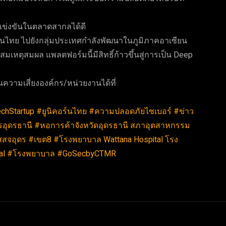
ี่แข่งขันในตลาดสากลได้ดี
ไทย ไปยังกลุ่มประเทศกำลังพัฒนาในภูมิภาคอาเซียน
เหตุสมผล แพลตฟอร์มนี้มีสิทธิ์ก้าวขึ้นสู่การเป็น Deep
นความเสี่ยงองค์กร/หน่วยงานได้ที่
chStartup
#ยูนิคอร์นไทย
#ความปลอดภัยไซเบอร์
#ข่าว
อุดรธานี
#หอการค้าจังหวัดอุดรธานี
สภาอุตสาหกรรม
สสจอุดร
#เขต8
#โรงพยาบาล
Wattana Hospital โรง
al
#โรงพยาบาล #GoSecbyCTMR