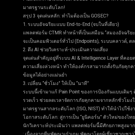
มาตรฐานระดับโลก!
สรุป 3 จุดเด่นหลัก: ทำไมต้องเป็น GOSEC?
1. ระบบอัจฉริยะแบบ End-to-End (จบในที่เดียว)
แพลตฟอร์ม CTMR ทำหน้าที่เป็นเสมือน “สมองอัจฉริยะ
จะเป็นคอมพิวเตอร์ทั่วไป (Endpoints), ระบบคลาวด์, 
2. ดึง AI ช่วยวิเคราะห์-ประเมินความเสี่ยง
จุดเด่นสำคัญอยู่ที่ระบบ AI & Intelligence Layer ที่ค
ความเสี่ยงล่วงหน้า ทำให้องค์กรสามารถตั้งรับภัยค
ข้อมูลได้อย่างแม่นยำ
3. เปลี่ยน “ชั่วโมง” ให้เป็น “นาที”
ระบบนี้เข้ามาแก้ Pain Point ของการป้องกันแบบเดิ
รวดเร็ว ช่วยลดเวลาจัดการภัยคุกคามจากหลักชั่วโมงใ
มาตรฐานสากลระดับโลก (ISO, NIST) ทำให้นำไปใช้งาน
โอกาสระดับโลก: สู่การเป็น “ยูนิคอร์น” ตัวใหม่ของไทย
นักวิเคราะห์ประเมินว่า แพลตฟอร์มนี้มีศักยภาพสูงม
: เนื่องจากทีมพัฒนาเก๋าเกม พัฒนาโดยผู้เชี่ยวชาญช