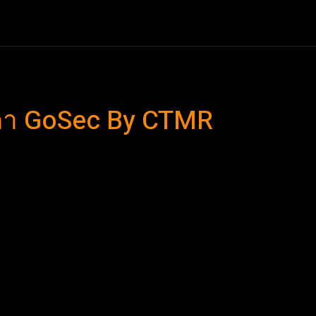
า
ข่าวรอบอุดร
ข่าวสังคม-ธุรกิจ
ข่าวกีฬา-บันเทิง
ศ
บตา GoSec By CTMR