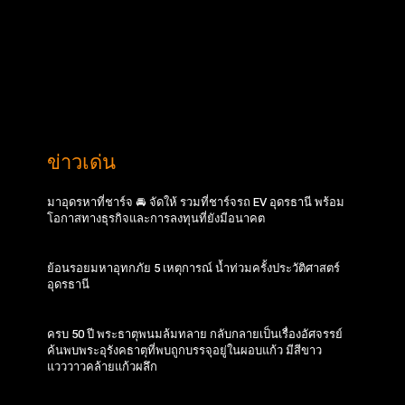
ข่าวเด่น
มาอุดรหาที่ชาร์จ 🚘 จัดให้ รวมที่ชาร์จรถ EV อุดรธานี พร้อม
โอกาสทางธุรกิจและการลงทุนที่ยังมีอนาคต
ย้อนรอยมหาอุทกภัย 5 เหตุการณ์ น้ำท่วมครั้งประวัติศาสตร์
อุดรธานี
ครบ 50 ปี พระธาตุพนมล้มทลาย กลับกลายเป็นเรื่องอัศจรรย์
ค้นพบพระอุรังคธาตุที่พบถูกบรรจุอยู่ในผอบแก้ว มีสีขาว
แวววาวคล้ายแก้วผลึก