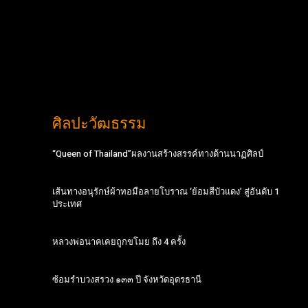
ศิลปะวัฒธรรม
“Queen of Thailand”ผลงานสร้างสรรค์ทางด้านนาฏศิลป์
เส้นทางอนุรักษ์ผ้าทอมือลายโบราณ ‘ย้อมสีบัวแดง’ สู่อันดับ 1
ประเทศ
หลวงพ่อนาคเคยถูกขโมย ถึง 4 ครั้ง
ซ้อมรำบวงสรวง ๑๓๓ ปี จังหวัดอุดรธานี