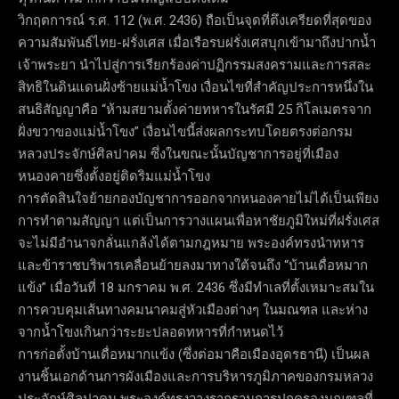
วิกฤตการณ์ ร.ศ. 112 (พ.ศ. 2436) ถือเป็นจุดที่ตึงเครียดที่สุดของ
ความสัมพันธ์ไทย-ฝรั่งเศส เมื่อเรือรบฝรั่งเศสบุกเข้ามาถึงปากน้ำ
เจ้าพระยา นำไปสู่การเรียกร้องค่าปฏิกรรมสงครามและการสละ
สิทธิในดินแดนฝั่งซ้ายแม่น้ำโขง เงื่อนไขที่สำคัญประการหนึ่งใน
สนธิสัญญาคือ “ห้ามสยามตั้งค่ายทหารในรัศมี 25 กิโลเมตรจาก
ฝั่งขวาของแม่น้ำโขง” เงื่อนไขนี้ส่งผลกระทบโดยตรงต่อกรม
หลวงประจักษ์ศิลปาคม ซึ่งในขณะนั้นบัญชาการอยู่ที่เมือง
หนองคายซึ่งตั้งอยู่ติดริมแม่น้ำโขง
การตัดสินใจย้ายกองบัญชาการออกจากหนองคายไม่ได้เป็นเพียง
การทำตามสัญญา แต่เป็นการวางแผนเพื่อหาชัยภูมิใหม่ที่ฝรั่งเศส
จะไม่มีอำนาจกลั่นแกล้งได้ตามกฎหมาย พระองค์ทรงนำทหาร
และข้าราชบริพารเคลื่อนย้ายลงมาทางใต้จนถึง “บ้านเดื่อหมาก
แข้ง” เมื่อวันที่ 18 มกราคม พ.ศ. 2436 ซึ่งมีทำเลที่ตั้งเหมาะสมใน
การควบคุมเส้นทางคมนาคมสู่หัวเมืองต่างๆ ในมณฑล และห่าง
จากน้ำโขงเกินกว่าระยะปลอดทหารที่กำหนดไว้
การก่อตั้งบ้านเดื่อหมากแข้ง (ซึ่งต่อมาคือเมืองอุดรธานี) เป็นผล
งานชิ้นเอกด้านการผังเมืองและการบริหารภูมิภาคของกรมหลวง
ประจักษ์ศิลปาคม พระองค์ทรงวางรากฐานการปกครองมณฑลที่