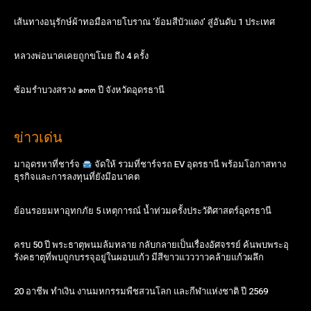
เส้นทางอนุรักษ์ผ้าทอมือลายโบราณ ‘ย้อมสีบัวแดง’ สู่อันดับ 1 ประเทศ
หลวงพ่อนาคเคยถูกขโมย ถึง 4 ครั้ง
ซ้อมรำบวงสรวง ๑๓๓ ปี จังหวัดอุดรธานี
ข่าวเด่น
มาอุดรหาที่ชาร์จ
จัดให้ รวมที่ชาร์จรถ EV อุดรธานี พร้อมโอกาสทาง
ธุรกิจและการลงทุนที่ยังมีอนาคต
ย้อนรอยมหาอุทกภัย 5 เหตุการณ์ น้ำท่วมครั้งประวัติศาสตร์อุดรธานี
ครบ 50 ปี พระธาตุพนมล้มทลาย กลับกลายเป็นเรื่องอัศจรรย์ ค้นพบพระอุ
รังคธาตุที่พบถูกบรรจุอยู่ในผอบแก้ว มีสีขาวแวววาวคล้ายแก้วผลึก
20 อาชีพ ทำเงิน งานมหกรรมพืชสวนโลก และกีฬาแห่งชาติ ปี 2569