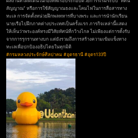
ผลงานที่โดดเด่นในกองทัพเรือประกอบด้วยการริเริ่มระบบ “ทัศน
สัญญาณ” หรือการใช้สัญญาณธงและโคมไฟในการสื่อสารทาง
ทะเล การจัดตั้งหน่วยฝึกพลทหารที่บางพระ และการนำนักเรียน
นายเรือไปฝึกภาคต่างประเทศเป็นครั้งแรก ภารกิจเหล่านี้แสดง
ให้เห็นว่าพระองค์ทรงมีวิสัยทัศน์ที่กว้างไกล ไม่เพียงแต่การตั้งรับ
จากการรุกรานทางบก แต่ยังรวมถึงการสร้างความเข้มแข็งทาง
ทะเลเพื่อปกป้องอธิปไตยในทุกมิติ
#กรมหลวงประจักษ์ศิลปาคม
#อุดรธานี
#อุดร133ปี