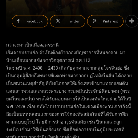
Facebook
Twitter
Pinterest
กว่าจะมาเป็นเมืองอุดรธานี
เริ่มจากปราบฮ่อ จำเป็นต้องย้ายกองบัญชาการที่หนองคาย มา
บ้านเดื่อหมากแข้ง จากวิกฤตการณ์ ร.ศ.112
ในช่วงปี พ.ศ. 2408 – 2433 เกิดภัยคุกคามจากกลุ่มโจรจีนฮ่อ ซึ่ง
เป็นกลุ่มผู้ลี้ภัยกึ่งทหารที่แตกพ่ายมาจากกบฏไท่ผิงในจีน ได้กลาย
เป็นชนวนเหตุสำคัญที่เปิดโอกาสให้ฝรั่งเศสเข้ามาแทรกแซงดิน
แดนลาวพวนและหลวงพระบาง กรมหมื่นประจักษ์ศิลปาคม (พระ
ยศในขณะนั้น) ทรงได้รับมอบหมายให้เป็นแม่ทัพใหญ่ฝ่ายใต้ในปี
พ.ศ. 2428 เพื่อยกทัพไปปราบปรามฮ่อในแขวงเมืองพวน ภารกิจนี้
ถือเป็นบททดสอบแรกของการใช้กองทัพสมัยใหม่ที่ได้รับการฝึก
ตามแบบยุโรป โดยมีการนำอาวุธทันสมัย เช่น ปืนกลและลูก
ระเบิด เข้ามาใช้เป็นครั้งแรก ซึ่งเอื้อต่อการรบในภูมิประเทศที่
ทุรกันดารมากกว่าปืนใหญ่แบบดั้งเดิม