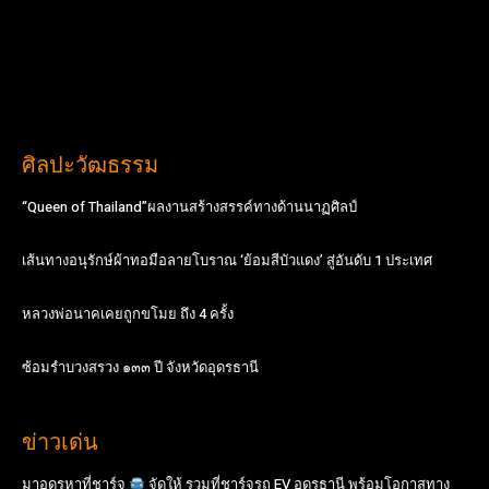
ศิลปะวัฒธรรม
“Queen of Thailand”ผลงานสร้างสรรค์ทางด้านนาฏศิลป์
เส้นทางอนุรักษ์ผ้าทอมือลายโบราณ ‘ย้อมสีบัวแดง’ สู่อันดับ 1 ประเทศ
หลวงพ่อนาคเคยถูกขโมย ถึง 4 ครั้ง
ซ้อมรำบวงสรวง ๑๓๓ ปี จังหวัดอุดรธานี
ข่าวเด่น
มาอุดรหาที่ชาร์จ
จัดให้ รวมที่ชาร์จรถ EV อุดรธานี พร้อมโอกาสทาง