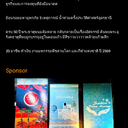
ธุรกิจและการลงทุนที่ยังมีอนาคต
ย้อนรอยมหาอุทกภัย 5 เหตุการณ์ น้ำท่วมครั้งประวัติศาสตร์อุดรธานี
ครบ 50 ปี พระธาตุพนมล้มทลาย กลับกลายเป็นเรื่องอัศจรรย์ ค้นพบพระอุ
รังคธาตุที่พบถูกบรรจุอยู่ในผอบแก้ว มีสีขาวแวววาวคล้ายแก้วผลึก
20 อาชีพ ทำเงิน งานมหกรรมพืชสวนโลก และกีฬาแห่งชาติ ปี 2569
Sponsor